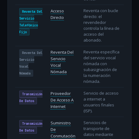
Reventa con bucle
Acceso
Reventa Del
directo: el
Directo
Servicio
revendedor
Telefónico
controla la línea de
Fijo
acceso del
abonado.
Reventa específica
Reventa Del
Reventa Del
del servicio vocal
Servicio
Servicio
nómada con
Vocal
Vocal
subasignación de
Nómada
Nómada
la numeración
nómada.
Servicio de acceso
Proveedor
Transmisión
a internet a
De Acceso A
De Datos
usuarios finales
Internet
(ISP).
Servicios de
Suministro
Transmisión
transporte de
De
De Datos
datos mediante
Conmutación