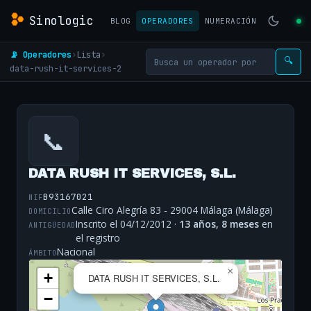
Sinologic
BLOG
OPERADORES
NUMERACIÓN
📡 Operadores
›
Lista
›
🔍
data-rush-it-services-2
📞
DATA RUSH IT SERVICES, S.L.
B93167021
NIF
Calle Ciro Alegría 83 - 29004 Málaga (Málaga)
DOMICILIO
Inscrito el 04/12/2012 ·
13 años, 8 meses
en
ANTIGÜEDAD
el registro
Nacional
ÁMBITO
×
+
DATA RUSH IT SERVICES, S.L.
−