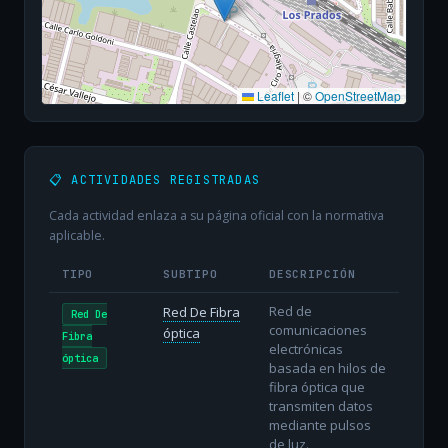
Leaflet
|
©
OpenStreetMap
📋 ACTIVIDADES REGISTRADAS
Cada actividad enlaza a su página oficial con la normativa
aplicable.
TIPO
SUBTIPO
DESCRIPCIÓN
Red de
Red De Fibra
Red De
comunicaciones
óptica
Fibra
electrónicas
óptica
basada en hilos de
fibra óptica que
transmiten datos
mediante pulsos
de luz.