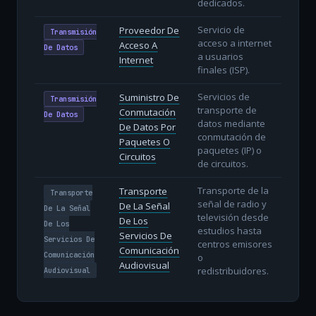
dedicados.
Servicio de
Proveedor De
Transmisión
acceso a internet
Acceso A
De Datos
a usuarios
Internet
finales (ISP).
Servicios de
Suministro De
Transmisión
transporte de
Conmutación
De Datos
datos mediante
De Datos Por
conmutación de
Paquetes O
paquetes (IP) o
Circuitos
de circuitos.
Transporte de la
Transporte
Transporte
señal de radio y
De La Señal
De La Señal
televisión desde
De Los
De Los
estudios hasta
Servicios De
Servicios De
centros emisores
Comunicación
Comunicación
o
Audiovisual
redistribuidores.
Audiovisual