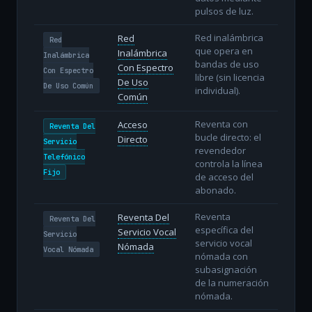
pulsos de luz.
Red inalámbrica
Red
Red
que opera en
Inalámbrica
Inalámbrica
bandas de uso
Con Espectro
Con Espectro
libre (sin licencia
De Uso
De Uso Común
individual).
Común
Reventa con
Acceso
Reventa Del
bucle directo: el
Directo
Servicio
revendedor
Telefónico
controla la línea
Fijo
de acceso del
abonado.
Reventa
Reventa Del
Reventa Del
específica del
Servicio Vocal
Servicio
servicio vocal
Nómada
Vocal Nómada
nómada con
subasignación
de la numeración
nómada.