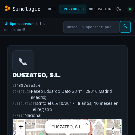
Sinologic
BLOG
OPERADORES
NUMERACIÓN
📡 Operadores
›
Lista
›
🔍
cuszateo-5
📞
CUSZATEO, S.L.
B87626354
NIF
Paseo Eduardo Dato 23 1º - 28010 Madrid
DOMICILIO
(Madrid)
Inscrito el 05/10/2017 ·
8 años, 10 meses
en
ANTIGÜEDAD
el registro
Nacional
ÁMBITO
×
+
CUSZATEO, S.L.