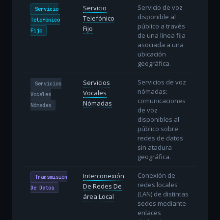
Servicio de voz
Servicio
Servicio
disponible al
Telefónico
Telefónico
público a través
Fijo
Fijo
de una línea fija
asociada a una
ubicación
geográfica.
Servicios de voz
Servicios
Servicios
nómadas:
Vocales
Vocales
comunicaciones
Nómadas
Nómadas
de voz
disponibles al
público sobre
redes de datos
sin atadura
geográfica.
Conexión de
Interconexión
Transmisión
redes locales
De Redes De
De Datos
(LAN) de distintas
área Local
sedes mediante
enlaces