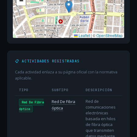
−
Leaflet
|
©
OpenStreetMap
📋 ACTIVIDADES REGISTRADAS
Cada actividad enlaza a su página oficial con la normativa
aplicable.
TIPO
SUBTIPO
DESCRIPCIÓN
Red de
Red De Fibra
Red De Fibra
comunicaciones
óptica
óptica
electrónicas
basada en hilos
de fibra óptica
que transmiten
datos mediante