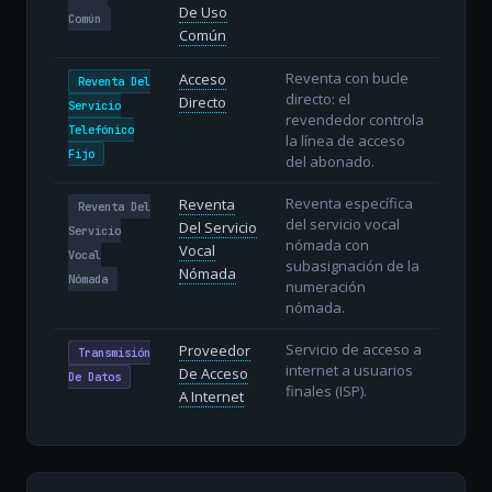
De Uso
Común
Común
Reventa con bucle
Acceso
Reventa Del
directo: el
Directo
Servicio
revendedor controla
Telefónico
la línea de acceso
Fijo
del abonado.
Reventa específica
Reventa
Reventa Del
del servicio vocal
Del Servicio
Servicio
nómada con
Vocal
Vocal
subasignación de la
Nómada
Nómada
numeración
nómada.
Servicio de acceso a
Proveedor
Transmisión
internet a usuarios
De Acceso
De Datos
finales (ISP).
A Internet