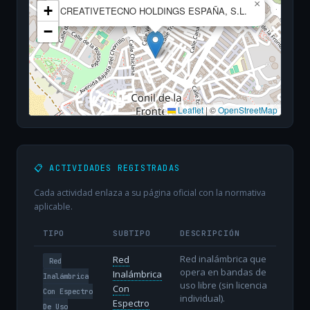
×
+
CREATIVETECNO HOLDINGS ESPAÑA, S.L.
−
Leaflet
|
©
OpenStreetMap
📋 ACTIVIDADES REGISTRADAS
Cada actividad enlaza a su página oficial con la normativa
aplicable.
TIPO
SUBTIPO
DESCRIPCIÓN
Red inalámbrica que
Red
Red
opera en bandas de
Inalámbrica
Inalámbrica
uso libre (sin licencia
Con
Con Espectro
individual).
Espectro
De Uso