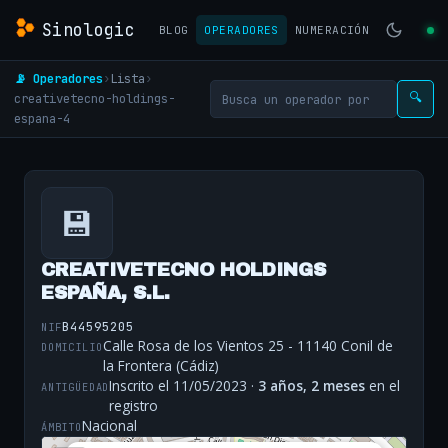
Sinologic
BLOG
OPERADORES
NUMERACIÓN
📡 Operadores
›
Lista
›
creativetecno-holdings-
🔍
espana-4
💾
CREATIVETECNO HOLDINGS
ESPAÑA, S.L.
B44595205
NIF
Calle Rosa de los Vientos 25 - 11140 Conil de
DOMICILIO
la Frontera (Cádiz)
Inscrito el 11/05/2023 ·
3 años, 2 meses
en el
ANTIGÜEDAD
registro
Nacional
ÁMBITO