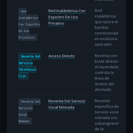
Red
Red Inalámbrica Con
Red
inalámbrica
Espectro De Uso
Inalámbrica
que opera en
Privativo
Con Espectro
bandas
De Uso
concesionadas
Privativo
en exclusiva al
operador.
Reventa con
Acceso Directo
Reventa Del
bucle directo:
Servicio
el revendedor
Telefónico
controla la
Fijo
línea de
acceso del
abonado.
Reventa
Reventa Del Servicio
Reventa Del
específica del
Vocal Nómada
Servicio
servicio vocal
Vocal
nómada con
Nómada
subasignación
de la