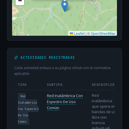
−
Leaflet
|
©
OpenStreetMap
📋 ACTIVIDADES REGISTRADAS
Cada actividad enlaza a su página oficial con la normativa
aplicable.
TIPO
SUBTIPO
DESCRIPCIÓN
Red
Red Inalámbrica Con
Red
inalámbrica
Espectro De Uso
Inalámbrica
que opera en
Común
Con Espectro
bandas de uso
De Uso
libre (sin
Común
licencia
individual).