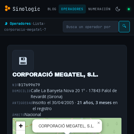
Sinologic
BLOG
OPERADORES
NUMERACIÓN
📡 Operadores
›
Lista
›
🔍
corporacio-megatel-7
💾
CORPORACIÓ MEGATEL, S.L.
B17699679
NIF
Calle La Banyeta Nova 20 1º - 17843 Palol de
DOMICILIO
Revardit (Girona)
Inscrito el 30/04/2005 ·
21 años, 3 meses
en
ANTIGÜEDAD
el registro
Nacional
ÁMBITO
×
+
CORPORACIÓ MEGATEL, S.L.