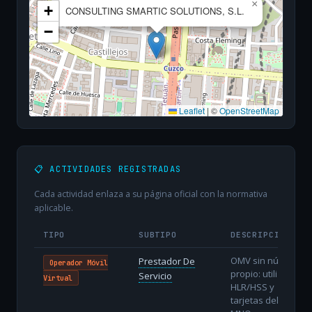
×
+
CONSULTING SMARTIC SOLUTIONS, S.L.
−
Leaflet
|
©
OpenStreetMap
📋 ACTIVIDADES REGISTRADAS
Cada actividad enlaza a su página oficial con la normativa
aplicable.
TIPO
SUBTIPO
DESCRIPCIÓN
OMV sin núcleo
Prestador De
Operador Móvil
propio: utiliza
Servicio
Virtual
HLR/HSS y
tarjetas del