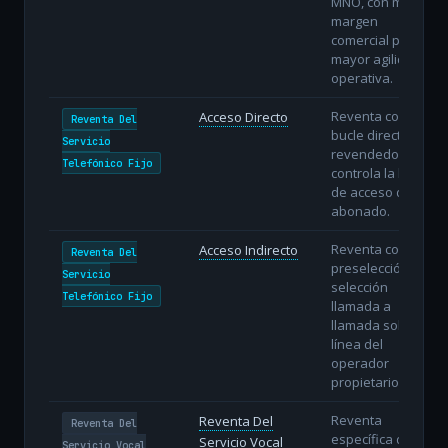
MNO, con menor
margen
comercial pero
mayor agilidad
operativa.
Reventa con
Acceso Directo
Reventa Del
bucle directo: el
Servicio
revendedor
Telefónico Fijo
controla la línea
de acceso del
abonado.
Reventa con
Acceso Indirecto
Reventa Del
preselección o
Servicio
selección
Telefónico Fijo
llamada a
llamada sobre la
línea del
operador
propietario.
Reventa
Reventa Del
Reventa Del
específica del
Servicio Vocal
Servicio Vocal