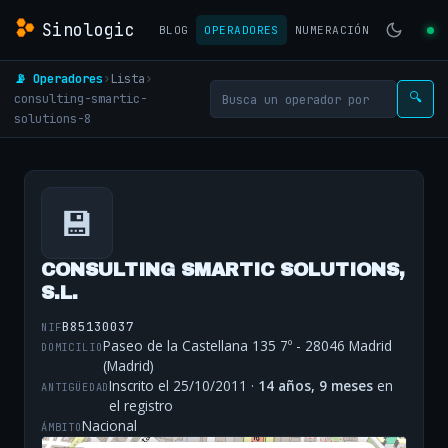
Sinologic
BLOG
OPERADORES
NUMERACIÓN
📡 Operadores
›
Lista
›
consulting-smartic-
🔍
solutions-8
💾
CONSULTING SMARTIC SOLUTIONS,
S.L.
B85130037
NIF
Paseo de la Castellana 135 7º - 28046 Madrid
DOMICILIO
(Madrid)
Inscrito el 25/10/2011 ·
14 años, 9 meses
en
ANTIGÜEDAD
el registro
Nacional
ÁMBITO