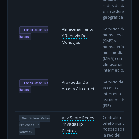
redes de datos
sin atadura
geográfica.
Servicios de
Almacenamiento
Transmisión De
mensajes cortos
Y Reenvío De
Datos
(SMS) y
Mensajes
mensajería
multimedia
(MMS) con
almacenamiento
intermedio.
Servicio de
Proveedor De
Transmisión De
acceso a
Acceso A Internet
Datos
internet a
usuarios finales
(ISP).
Centralita
Voz Sobre Redes
Voz Sobre Redes
telefónica virtual
Privadas Ip
Privadas Ip
hospedada en
Centrex
Centrex
la red del