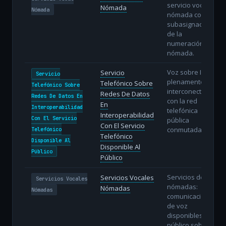
servicio vocal
Nómada
Nómada
nómada con
subasignación
de la
numeración
nómada.
Voz sobre IP
Servicio
Servicio
plenamente
Telefónico Sobre
Telefónico Sobre
interconectada
Redes De Datos
Redes De Datos En
con la red
En
Interoperabilidad
telefónica
Interoperabilidad
Con El Servicio
pública
Con El Servicio
conmutada.
Telefónico
Telefónico
Disponible Al
Disponible Al
Público
Público
Servicios de voz
Servicios Vocales
Servicios Vocales
nómadas:
Nómadas
Nómadas
comunicaciones
de voz
disponibles al
público sobre