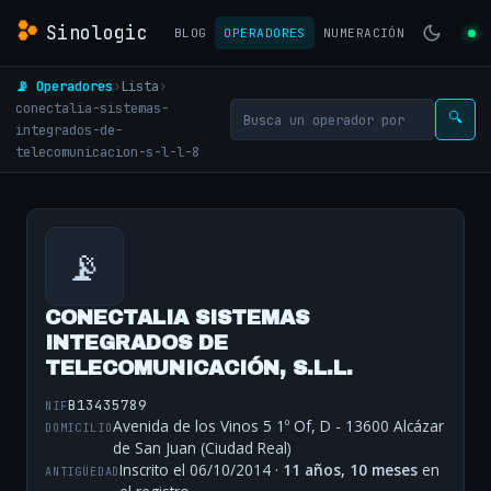
Sinologic
BLOG
OPERADORES
NUMERACIÓN
📡 Operadores
›
Lista
›
conectalia-sistemas-
🔍
integrados-de-
telecomunicacion-s-l-l-8
📡
CONECTALIA SISTEMAS
INTEGRADOS DE
TELECOMUNICACIÓN, S.L.L.
B13435789
NIF
Avenida de los Vinos 5 1º Of, D - 13600 Alcázar
DOMICILIO
de San Juan (Ciudad Real)
Inscrito el 06/10/2014 ·
11 años, 10 meses
en
ANTIGÜEDAD