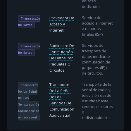
enlaces
dedicados.
Servicio de
Proveedor De
Transmisión
acceso a internet
Acceso A
De Datos
a usuarios
Internet
finales (ISP).
Servicios de
Suministro De
Transmisión
transporte de
Conmutación
De Datos
datos mediante
De Datos Por
conmutación de
Paquetes O
paquetes (IP) o
Circuitos
de circuitos.
Transporte de la
Transporte
Transporte
señal de radio y
De La Señal
De La Señal
televisión desde
De Los
De Los
estudios hasta
Servicios De
Servicios De
centros emisores
Comunicación
Comunicación
o
Audiovisual
redistribuidores.
Audiovisual