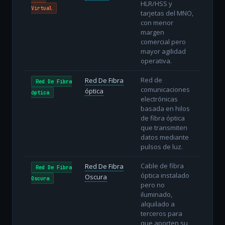
HLR/HSS y
Virtual
tarjetas del MNO,
con menor
margen
comercial pero
mayor agilidad
operativa.
Red de
Red De Fibra
Red De Fibra
comunicaciones
óptica
óptica
electrónicas
basada en hilos
de fibra óptica
que transmiten
datos mediante
pulsos de luz.
Cable de fibra
Red De Fibra
Red De Fibra
óptica instalado
Oscura
Oscura
pero no
iluminado,
alquilado a
terceros para
que aporten su