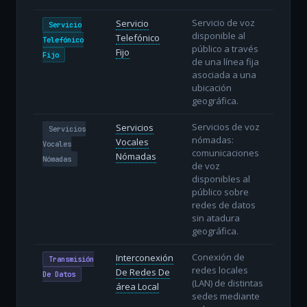
Servicio de voz
Servicio
Servicio
disponible al
Telefónico
Telefónico
público a través
Fijo
Fijo
de una línea fija
asociada a una
ubicación
geográfica.
Servicios de voz
Servicios
Servicios
nómadas:
Vocales
Vocales
comunicaciones
Nómadas
Nómadas
de voz
disponibles al
público sobre
redes de datos
sin atadura
geográfica.
Conexión de
Interconexión
Transmisión
redes locales
De Redes De
De Datos
(LAN) de distintas
área Local
sedes mediante