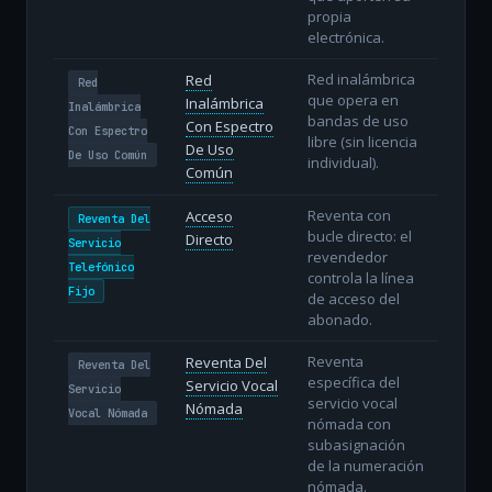
propia
electrónica.
Red inalámbrica
Red
Red
que opera en
Inalámbrica
Inalámbrica
bandas de uso
Con Espectro
Con Espectro
libre (sin licencia
De Uso
De Uso Común
individual).
Común
Reventa con
Acceso
Reventa Del
bucle directo: el
Directo
Servicio
revendedor
Telefónico
controla la línea
Fijo
de acceso del
abonado.
Reventa
Reventa Del
Reventa Del
específica del
Servicio Vocal
Servicio
servicio vocal
Nómada
Vocal Nómada
nómada con
subasignación
de la numeración
nómada.