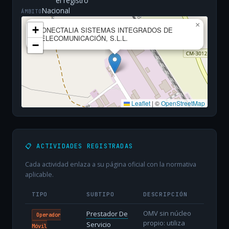
el registro
Nacional
ÁMBITO
×
+
CONECTALIA SISTEMAS INTEGRADOS DE
TELECOMUNICACIÓN, S.L.L.
−
Leaflet
|
©
OpenStreetMap
📋 ACTIVIDADES REGISTRADAS
Cada actividad enlaza a su página oficial con la normativa
aplicable.
TIPO
SUBTIPO
DESCRIPCIÓN
OMV sin núcleo
Prestador De
Operador
propio: utiliza
Servicio
Móvil