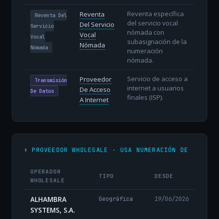
Reventa específica
Reventa
Reventa Del
del servicio vocal
Del Servicio
Servicio
nómada con
Vocal
Vocal
subasignación de la
Nómada
Nómada
numeración
nómada.
Servicio de acceso a
Proveedor
Transmisión
internet a usuarios
De Acceso
De Datos
finales (ISP).
A Internet
⬆️ PROVEEDOR WHOLESALE · USA NUMERACIÓN DE
OPERADOR
TIPO
DESDE
WHOLESALE
ALHAMBRA
Geográfica
19/06/2026
SYSTEMS, S.A.