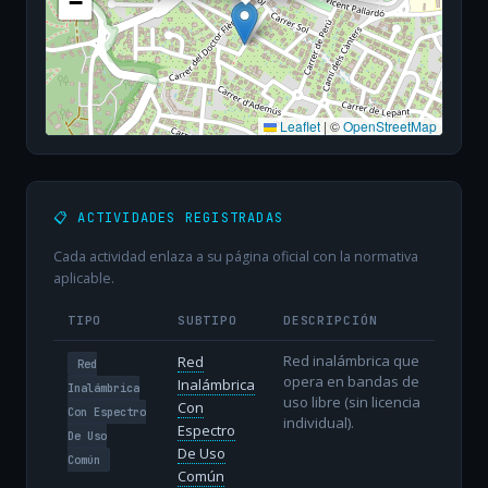
−
Leaflet
|
©
OpenStreetMap
📋 ACTIVIDADES REGISTRADAS
Cada actividad enlaza a su página oficial con la normativa
aplicable.
TIPO
SUBTIPO
DESCRIPCIÓN
Red inalámbrica que
Red
Red
opera en bandas de
Inalámbrica
Inalámbrica
uso libre (sin licencia
Con
Con Espectro
individual).
Espectro
De Uso
De Uso
Común
Común