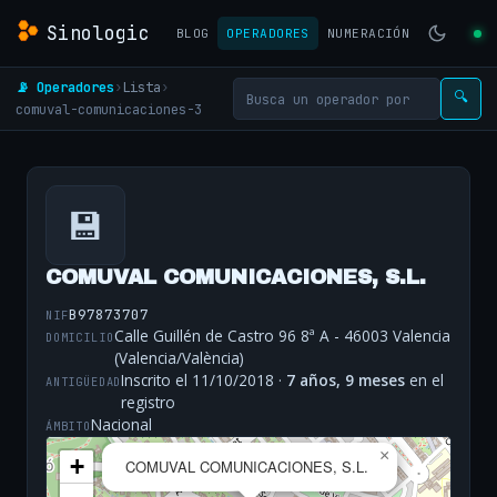
Sinologic
BLOG
OPERADORES
NUMERACIÓN
📡 Operadores
›
Lista
›
🔍
comuval-comunicaciones-3
💾
COMUVAL COMUNICACIONES, S.L.
B97873707
NIF
Calle Guillén de Castro 96 8ª A - 46003 Valencia
DOMICILIO
(Valencia/València)
Inscrito el 11/10/2018 ·
7 años, 9 meses
en el
ANTIGÜEDAD
registro
Nacional
ÁMBITO
×
+
COMUVAL COMUNICACIONES, S.L.