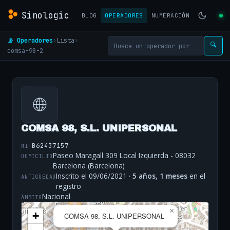
Sinologic
BLOG
OPERADORES
NUMERACIÓN
📡 Operadores
›
Lista
›
🔍
comsa-98-2
🌐
COMSA 98, S.L. UNIPERSONAL
B62437157
NIF
Paseo Maragall 309 Local Izquierda - 08032
DOMICILIO
Barcelona (Barcelona)
Inscrito el 09/06/2021 ·
5 años, 1 meses
en el
ANTIGÜEDAD
registro
Nacional
ÁMBITO
×
+
COMSA 98, S.L. UNIPERSONAL