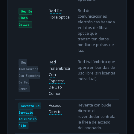
Red de
Red De
Red De
comunicaciones
Fibra óptica
Fibra
electrónicas basada
óptica
en hilos de fibra
óptica que
transmiten datos
mediante pulsos de
luz.
Red inalámbrica que
Red
Red
opera en bandas de
Inalámbrica
Inalámbrica
uso libre (sin licencia
Con
Con Espectro
individual).
Espectro
De Uso
De Uso
Común
Común
Reventa con bucle
Acceso
Reventa Del
directo: el
Directo
Servicio
revendedor controla
Telefónico
la línea de acceso
Fijo
del abonado.