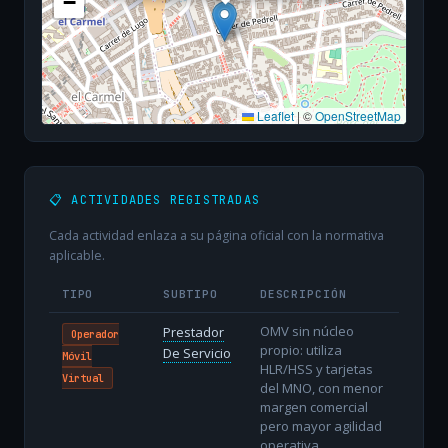
−
Leaflet
|
©
OpenStreetMap
📋 ACTIVIDADES REGISTRADAS
Cada actividad enlaza a su página oficial con la normativa
aplicable.
TIPO
SUBTIPO
DESCRIPCIÓN
OMV sin núcleo
Prestador
Operador
propio: utiliza
De Servicio
Móvil
HLR/HSS y tarjetas
Virtual
del MNO, con menor
margen comercial
pero mayor agilidad
operativa.