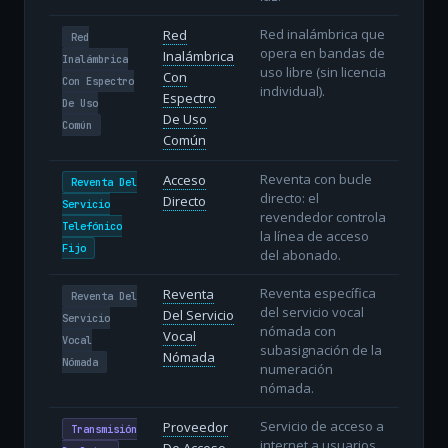
Red inalámbrica que
Red
Red
opera en bandas de
Inalámbrica
Inalámbrica
uso libre (sin licencia
Con
Con Espectro
individual).
Espectro
De Uso
De Uso
Común
Común
Reventa con bucle
Acceso
Reventa Del
directo: el
Directo
Servicio
revendedor controla
Telefónico
la línea de acceso
Fijo
del abonado.
Reventa específica
Reventa
Reventa Del
del servicio vocal
Del Servicio
Servicio
nómada con
Vocal
Vocal
subasignación de la
Nómada
Nómada
numeración
nómada.
Servicio de acceso a
Proveedor
Transmisión
internet a usuarios
De Acceso