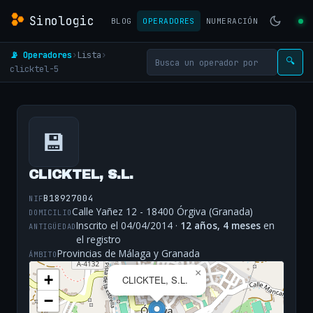
Sinologic
BLOG
OPERADORES
NUMERACIÓN
📡 Operadores
›
Lista
›
🔍
clicktel-5
💾
CLICKTEL, S.L.
B18927004
NIF
Calle Yañez 12 - 18400 Órgiva (Granada)
DOMICILIO
Inscrito el 04/04/2014 ·
12 años, 4 meses
en
ANTIGÜEDAD
el registro
Provincias de Málaga y Granada
ÁMBITO
×
+
CLICKTEL, S.L.
−