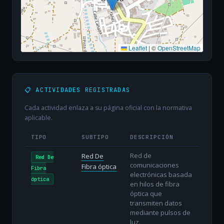
Leaflet
|
©
OpenStreetMap
📋 ACTIVIDADES REGISTRADAS
Cada actividad enlaza a su página oficial con la normativa
aplicable.
TIPO
SUBTIPO
DESCRIPCIÓN
Red de
Red De
Red De
comunicaciones
Fibra óptica
Fibra
electrónicas basada
óptica
en hilos de fibra
óptica que
transmiten datos
mediante pulsos de
luz.