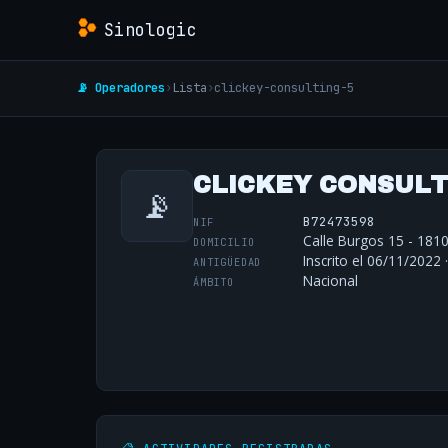
Sinologic
📡 Operadores
›
Lista
›
clickey-consulting-5
CLICKEY CONSULTI
📡
B72473598
NIF
Calle Burgos 15 - 1810
DOMICILIO
Inscrito el 06/11/2022 
ANTIGÜEDAD
Nacional
ÁMBITO