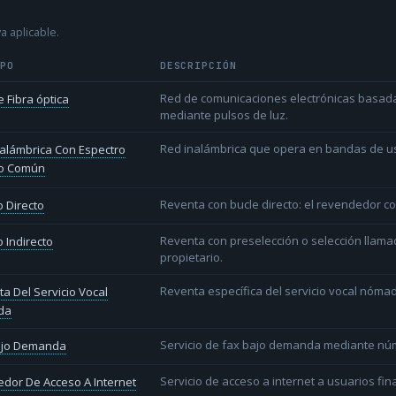
a aplicable.
IPO
DESCRIPCIÓN
Red de comunicaciones electrónicas basada 
 Fibra óptica
mediante pulsos de luz.
Red inalámbrica que opera en bandas de uso l
alámbrica Con Espectro
o Común
Reventa con bucle directo: el revendedor co
 Directo
Reventa con preselección o selección llama
 Indirecto
propietario.
Reventa específica del servicio vocal nóm
a Del Servicio Vocal
da
Servicio de fax bajo demanda mediante nú
ajo Demanda
Servicio de acceso a internet a usuarios fina
dor De Acceso A Internet