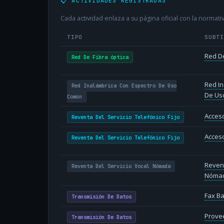
📋 ACTIVIDADES REGISTRADAS
Cada actividad enlaza a su página oficial con la normativ
TIPO
SUBT
Red De
Red De Fibra óptica
Red In
Red Inalámbrica Con Espectro De Uso
De Us
Común
Acceso
Reventa Del Servicio Telefónico Fijo
Acceso
Reventa Del Servicio Telefónico Fijo
Revent
Reventa Del Servicio Vocal Nómada
Nóma
Fax B
Transmisión De Datos
Provee
Transmisión De Datos