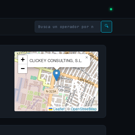
🔍
×
+
CLICKEY CONSULTING, S.L.
−
Leaflet
|
©
OpenStreetMap