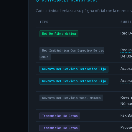
📋 ACTIVIDADES REGISTRADAS
Cada actividad enlaza a su página oficial con la normativ
TIPO
SUBT
Red De
Red De Fibra óptica
Red In
Red Inalámbrica Con Espectro De Uso
De Us
Común
Acceso
Reventa Del Servicio Telefónico Fijo
Acceso
Reventa Del Servicio Telefónico Fijo
Revent
Reventa Del Servicio Vocal Nómada
Nóma
Fax B
Transmisión De Datos
Provee
Transmisión De Datos