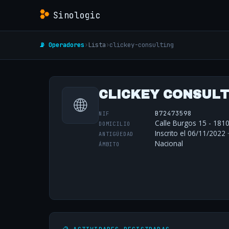
Sinologic
📡 Operadores
›
Lista
›
clickey-consulting
CLICKEY CONSULTI
🌐
B72473598
NIF
Calle Burgos 15 - 1810
DOMICILIO
Inscrito el 06/11/2022 
ANTIGÜEDAD
Nacional
ÁMBITO