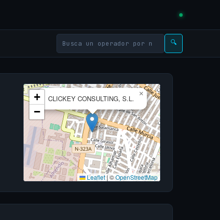
🔍
×
+
CLICKEY CONSULTING, S.L.
−
Leaflet
|
©
OpenStreetMap