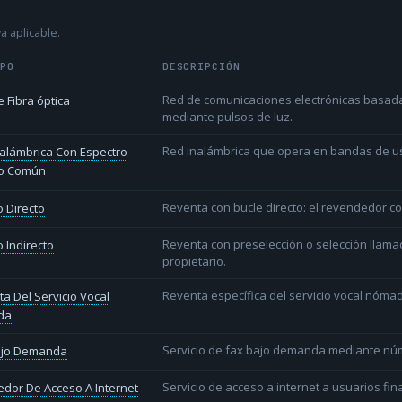
a aplicable.
IPO
DESCRIPCIÓN
Red de comunicaciones electrónicas basada 
 Fibra óptica
mediante pulsos de luz.
Red inalámbrica que opera en bandas de uso l
alámbrica Con Espectro
o Común
Reventa con bucle directo: el revendedor co
 Directo
Reventa con preselección o selección llama
 Indirecto
propietario.
Reventa específica del servicio vocal nóm
a Del Servicio Vocal
da
Servicio de fax bajo demanda mediante nú
ajo Demanda
Servicio de acceso a internet a usuarios fina
dor De Acceso A Internet