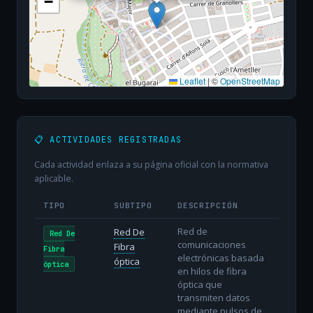
−
Leaflet
|
©
OpenStreetMap
📋 ACTIVIDADES REGISTRADAS
Cada actividad enlaza a su página oficial con la normativa
aplicable.
TIPO
SUBTIPO
DESCRIPCIÓN
Red de
Red De
Red De
comunicaciones
Fibra
Fibra
electrónicas basada
óptica
óptica
en hilos de fibra
óptica que
transmiten datos
mediante pulsos de