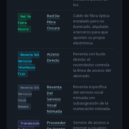
luz.
Cable de fibra óptica
Red De
Red De
instalado pero no
Fibra
Fibra
iluminado, alquilado
Oscura
Oscura
a terceros para que
aporten su propia
electrónica.
Reventa con bucle
Acceso
Reventa Del
directo: el
Directo
Servicio
revendedor controla
Telefónico
la línea de acceso del
Fijo
abonado.
Reventa específica
Reventa
Reventa Del
del servicio vocal
Del
Servicio
nómada con
Servicio
Vocal
subasignación de la
Vocal
Nómada
numeración nómada.
Nómada
Servicio de acceso a
Proveedor
Transmisión
internet a usuarios
De Acceso