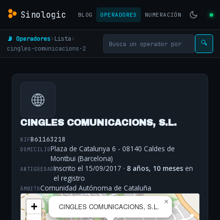
Sinologic
BLOG
OPERADORES
NUMERACIÓN
📡 Operadores
›
Lista
›
🔍
cingles-comunicacions-2
🌐
CINGLES COMUNICACIONS, S.L.
B61163218
NIF
Plaza de Catalunya 6 - 08140 Caldes de
DOMICILIO
Montbui (Barcelona)
Inscrito el 15/09/2017 ·
8 años, 10 meses
en
ANTIGÜEDAD
el registro
Comunidad Autónoma de Cataluña
ÁMBITO
×
+
CINGLES COMUNICACIONS, S.L.