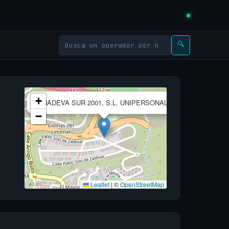
🔍
×
+
CHADEVA SUR 2001, S.L. UNIPERSONAL
−
Leaflet
|
©
OpenStreetMap