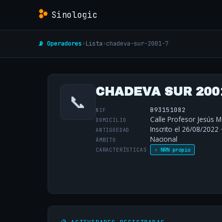
Sinologic
📡 Operadores
›
Lista
›
chadeva-sur-2001-7
CHADEVA SUR 2001
📞
B93151082
NIF
Calle Profesor Jesús M
DOMICILIO
Inscrito el 26/08/2022 
ANTIGÜEDAD
Nacional
ÁMBITO
CARACTERÍSTICAS
⚡ NRN propio