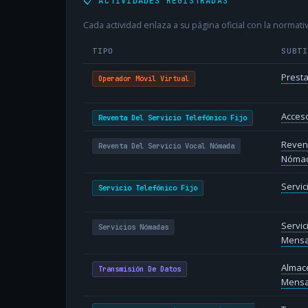
📋 ACTIVIDADES REGISTRADAS
Cada actividad enlaza a su página oficial con la normativ
TIPO
SUBT
Presta
Operador Móvil Virtual
Acceso
Reventa Del Servicio Telefónico Fijo
Revent
Reventa Del Servicio Vocal Nómada
Nóma
Servic
Servicio Telefónico Fijo
Servi
Servicios Nómadas
Mensa
Almac
Transmisión De Datos
Mensa