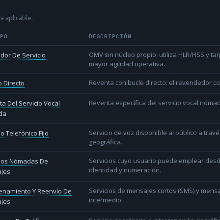
a aplicable.
IPO
DESCRIPCIÓN
OMV sin núcleo propio: utiliza HLR/HSS y t
dor De Servicio
mayor agilidad operativa.
Reventa con bucle directo: el revendedor co
 Directo
Reventa específica del servicio vocal nóm
a Del Servicio Vocal
da
Servicio de voz disponible al público a trav
io Telefónico Fijo
geográfica.
Servicios cuyo usuario puede emplear desd
cios Nómadas De
identidad y numeración.
jes
Servicios de mensajes cortos (SMS) y mens
enamiento Y Reenvío De
intermedio.
jes