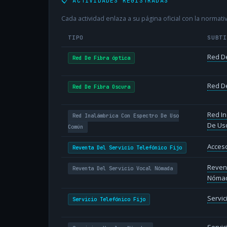
📋 ACTIVIDADES REGISTRADAS
Cada actividad enlaza a su página oficial con la normativ
TIPO
SUBT
Red De
Red De Fibra óptica
Red De
Red De Fibra Oscura
Red In
Red Inalámbrica Con Espectro De Uso
De Us
Común
Acceso
Reventa Del Servicio Telefónico Fijo
Revent
Reventa Del Servicio Vocal Nómada
Nóma
Servic
Servicio Telefónico Fijo