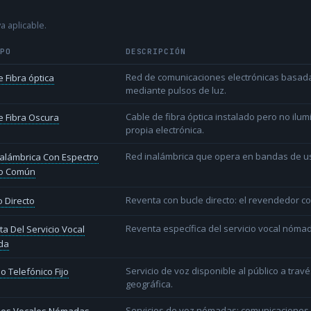
a aplicable.
IPO
DESCRIPCIÓN
Red de comunicaciones electrónicas basada 
 Fibra óptica
mediante pulsos de luz.
Cable de fibra óptica instalado pero no ilu
 Fibra Oscura
propia electrónica.
Red inalámbrica que opera en bandas de uso l
alámbrica Con Espectro
o Común
Reventa con bucle directo: el revendedor co
 Directo
Reventa específica del servicio vocal nóm
a Del Servicio Vocal
da
Servicio de voz disponible al público a trav
io Telefónico Fijo
geográfica.
Servicios de voz nómadas: comunicaciones d