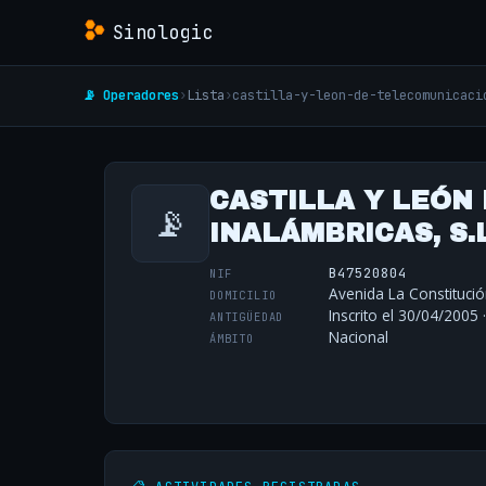
Sinologic
📡 Operadores
›
Lista
›
castilla-y-leon-de-telecomunicaci
CASTILLA Y LEÓN
📡
INALÁMBRICAS, S.
B47520804
NIF
Avenida La Constitución
DOMICILIO
Inscrito el 30/04/2005 
ANTIGÜEDAD
Nacional
ÁMBITO