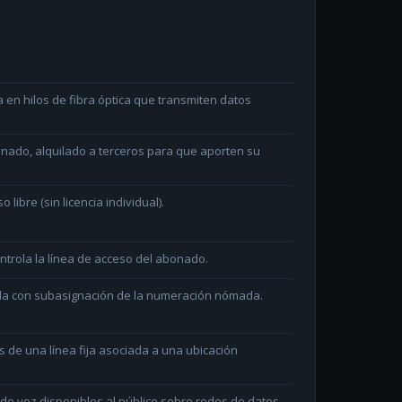
en hilos de fibra óptica que transmiten datos
minado, alquilado a terceros para que aporten su
ibre (sin licencia individual).
ntrola la línea de acceso del abonado.
ada con subasignación de la numeración nómada.
és de una línea fija asociada a una ubicación
e voz disponibles al público sobre redes de datos