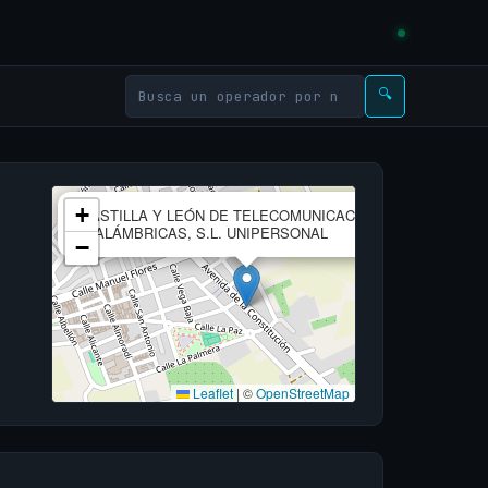
🔍
×
+
CASTILLA Y LEÓN DE TELECOMUNICACIONES
INALÁMBRICAS, S.L. UNIPERSONAL
−
Leaflet
|
©
OpenStreetMap