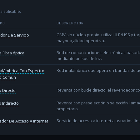
a aplicable.
IPO
DESCRIPCIÓN
OMV sin núcleo propio: utiliza HLR/HSS y t
dor De Servicio
mayor agilidad operativa.
Red de comunicaciones electrónicas basada 
 Fibra óptica
mediante pulsos de luz.
Red inalámbrica que opera en bandas de uso l
alámbrica Con Espectro
o Común
Reventa con bucle directo: el revendedor co
 Directo
Reventa con preselección o selección llama
 Indirecto
propietario.
Servicio de acceso a internet a usuarios fina
dor De Acceso A Internet