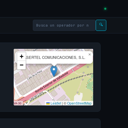
🔍
×
+
CASERTEL COMUNICACIONES, S.L.
−
Leaflet
|
©
OpenStreetMap