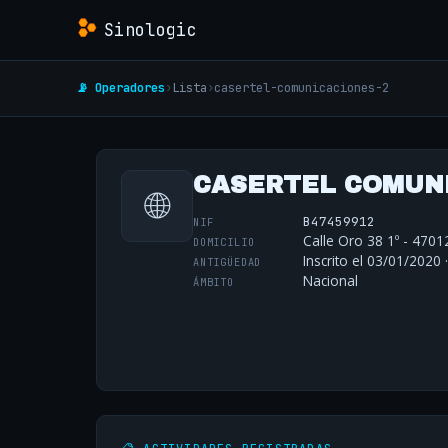
Sinologic
📡 Operadores
›
Lista
›
casertel-comunicaciones-2
CASERTEL COMUNIC
🌐
B47459912
NIF
Calle Oro 38 1º - 47012
DOMICILIO
Inscrito el 03/01/2020 
ANTIGÜEDAD
Nacional
ÁMBITO