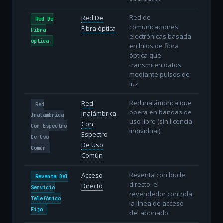
Red de
Red De
Red De
comunicaciones
Fibra óptica
Fibra
electrónicas basada
óptica
en hilos de fibra
óptica que
transmiten datos
mediante pulsos de
luz.
Red inalámbrica que
Red
Red
opera en bandas de
Inalámbrica
Inalámbrica
uso libre (sin licencia
Con
Con Espectro
individual).
Espectro
De Uso
De Uso
Común
Común
Reventa con bucle
Acceso
Reventa Del
directo: el
Directo
Servicio
revendedor controla
Telefónico
la línea de acceso
Fijo
del abonado.