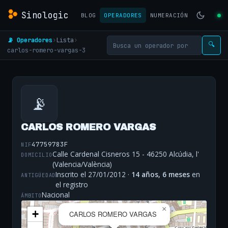
Sinologic
BLOG
OPERADORES
NUMERACIÓN
📡 Operadores
›
Lista
›
🔍
carlos-romero-vargas-3
📡
CARLOS ROMERO VARGAS
47759783F
NIF
Calle Cardenal Cisneros 15 - 46250 Alcúdia, l'
DOMICILIO
(Valencia/València)
Inscrito el 27/01/2012 ·
14 años, 6 meses
en
ANTIGÜEDAD
el registro
Nacional
ÁMBITO
×
+
CARLOS ROMERO VARGAS