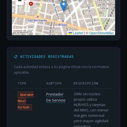
−
Leaflet
|
©
OpenStreetMap
📋 ACTIVIDADES REGISTRADAS
Cada actividad enlaza a su página oficial con la normativa
aplicable.
TIPO
SUBTIPO
DESCRIPCIÓN
OMV sin núcleo
Prestador
Operador
propio: utiliza
De Servicio
Móvil
HLR/HSS y tarjetas
Virtual
del MNO, con menor
margen comercial
pero mayor agilidad
operativa.