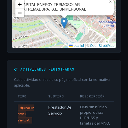
×
+
CAPITAL ENERGY TERMOSOLAR
EXTREMADURA, S.L. UNIPERSONAL
−
Leaflet
|
©
OpenStreetMap
📋 ACTIVIDADES REGISTRADAS
Cada actividad enlaza a su página oficial con la normativa
aplicable.
TIPO
SUBTIPO
DESCRIPCIÓN
OMV sin núcleo
Prestador De
Operador
propio: utiliza
Servicio
Móvil
HLR/HSS y
Virtual
tarjetas del MNO,