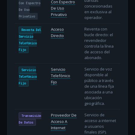
bandas
Con Espectro
Con Espectro
concesionadas
De Uso
De Uso
en exclusiva al
Privativo
Privativo
operador.
Reventa con
Acceso
Reventa Del
bucle directo: el
Directo
Servicio
revendedor
Telefónico
controla la línea
Fijo
de acceso del
abonado.
Servicio de voz
Servicio
Servicio
disponible al
Telefónico
Telefónico
público a través
Fijo
Fijo
de una línea fija
asociada a una
ubicación
geográfica.
Servicio de
Proveedor De
Transmisión
acceso a internet
Acceso A
De Datos
a usuarios
Internet
finales (ISP).