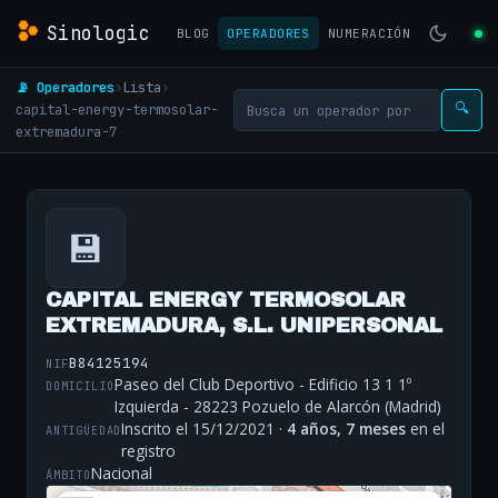
Sinologic
BLOG
OPERADORES
NUMERACIÓN
📡 Operadores
›
Lista
›
capital-energy-termosolar-
🔍
extremadura-7
💾
CAPITAL ENERGY TERMOSOLAR
EXTREMADURA, S.L. UNIPERSONAL
B84125194
NIF
Paseo del Club Deportivo - Edificio 13 1 1º
DOMICILIO
Izquierda - 28223 Pozuelo de Alarcón (Madrid)
Inscrito el 15/12/2021 ·
4 años, 7 meses
en el
ANTIGÜEDAD
registro
Nacional
ÁMBITO