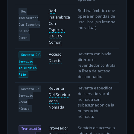
Red inalámbrica que
Red
Red
opera en bandas de
Inalámbrica
Inalámbrica
uso libre (sin licencia
Con
Con Espectro
individual).
Espectro
De Uso
De Uso
Común
Común
Reventa con bucle
Acceso
Reventa Del
directo: el
Directo
Servicio
revendedor controla
Telefónico
la línea de acceso
Fijo
del abonado.
Reventa específica
Reventa
Reventa Del
del servicio vocal
Del Servicio
Servicio
nómada con
Vocal
Vocal
subasignación de la
Nómada
Nómada
numeración
nómada.
Servicio de acceso a
Proveedor
Transmisión
internet a usuarios