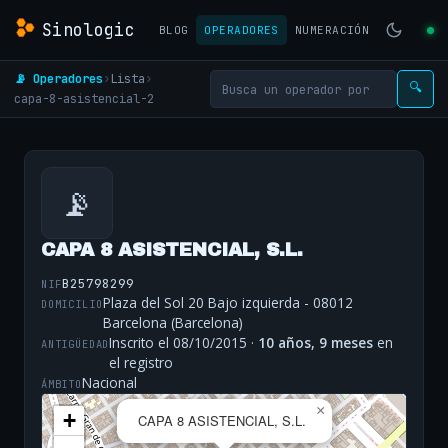
Sinologic
BLOG
OPERADORES
NUMERACIÓN
📡 Operadores
›
Lista
›
🔍
capa-8-asistencial-2
📡
CAPA 8 ASISTENCIAL, S.L.
B25798299
NIF
Plaza del Sol 20 Bajo izquierda - 08012
DOMICILIO
Barcelona (Barcelona)
Inscrito el 08/10/2015 ·
10 años, 9 meses
en
ANTIGÜEDAD
el registro
Nacional
ÁMBITO
×
+
CAPA 8 ASISTENCIAL, S.L.