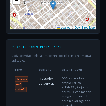
−
Leaflet
|
©
OpenStreetMap
📋 ACTIVIDADES REGISTRADAS
Cada actividad enlaza a su página oficial con la normativa
aplicable.
TIPO
SUBTIPO
DESCRIPCIÓN
OMV sin núcleo
Prestador
Operador
propio: utiliza
De Servicio
Móvil
HLR/HSS y tarjetas
Virtual
del MNO, con menor
margen comercial
pero mayor agilidad
operativa.