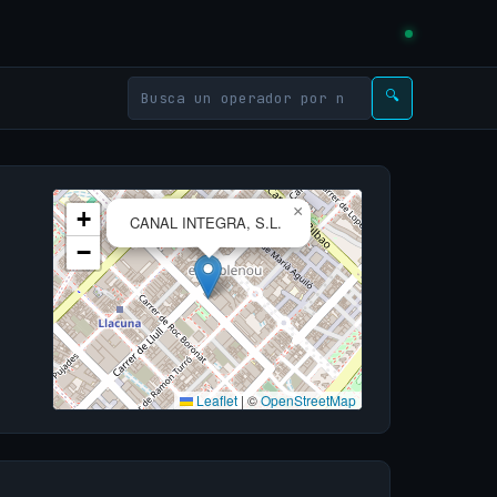
🔍
×
+
CANAL INTEGRA, S.L.
−
Leaflet
|
©
OpenStreetMap