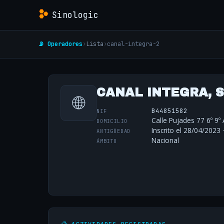
Sinologic
📡 Operadores
›
Lista
›
canal-integra-2
CANAL INTEGRA, S
🌐
B44851582
NIF
Calle Pujades 77 6º 9º
DOMICILIO
Inscrito el 28/04/2023 
ANTIGÜEDAD
Nacional
ÁMBITO