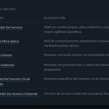
a aplicable.
IPO
DESCRIPCIÓN
OMV sin núcleo propio: utiliza HLR/HSS y t
dor De Servicio
mayor agilidad operativa.
Red de comunicaciones electrónicas basada 
 Fibra óptica
mediante pulsos de luz.
Reventa con bucle directo: el revendedor co
 Directo
Reventa con preselección o selección llama
 Indirecto
propietario.
Reventa específica del servicio vocal nóm
a Del Servicio Vocal
da
Servicio de acceso a internet a usuarios fina
dor De Acceso A Internet