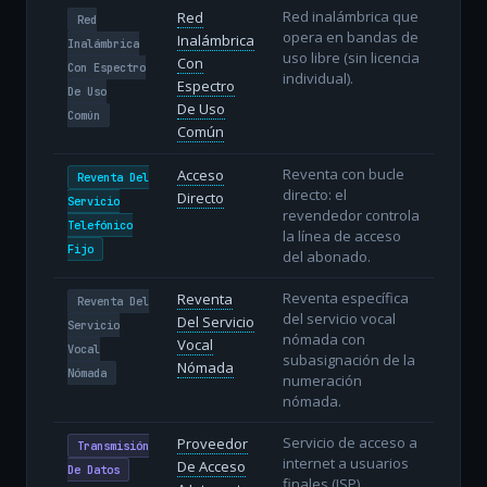
Red inalámbrica que
Red
Red
opera en bandas de
Inalámbrica
Inalámbrica
uso libre (sin licencia
Con
Con Espectro
individual).
Espectro
De Uso
De Uso
Común
Común
Reventa con bucle
Acceso
Reventa Del
directo: el
Directo
Servicio
revendedor controla
Telefónico
la línea de acceso
Fijo
del abonado.
Reventa específica
Reventa
Reventa Del
del servicio vocal
Del Servicio
Servicio
nómada con
Vocal
Vocal
subasignación de la
Nómada
Nómada
numeración
nómada.
Servicio de acceso a
Proveedor
Transmisión
internet a usuarios
De Acceso
De Datos
finales (ISP).