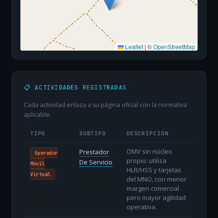
Leaflet
|
©
OpenStreetMap
📋 ACTIVIDADES REGISTRADAS
Cada actividad enlaza a su página oficial con la normativa
aplicable.
TIPO
SUBTIPO
DESCRIPCIÓN
OMV sin núcleo
Prestador
Operador
propio: utiliza
De Servicio
Móvil
HLR/HSS y tarjetas
Virtual
del MNO, con menor
margen comercial
pero mayor agilidad
operativa.