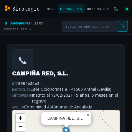
Sinologic
BLOG
OPERADORES
NUMERACIÓN
📡 Operadores
›
Lista
›
🔍
campina-red-3
📞
CAMPIÑA RED, S.L.
B90463563
NIF
Calle Golondrinas 8 - 41600 Arahal (Sevilla)
DOMICILIO
Inscrito el 12/02/2021 ·
5 años, 5 meses
en el
ANTIGÜEDAD
registro
Comunidad Autónoma de Andalucía
ÁMBITO
×
+
CAMPIÑA RED, S.L.
−