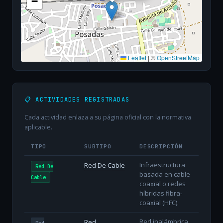
−
Leaflet
|
©
OpenStreetMap
📋 ACTIVIDADES REGISTRADAS
Cada actividad enlaza a su página oficial con la normativa
aplicable.
TIPO
SUBTIPO
DESCRIPCIÓN
Infraestructura
Red De Cable
Red De
basada en cable
Cable
coaxial o redes
híbridas fibra-
coaxial (HFC).
Red inalámbrica
Red
Red