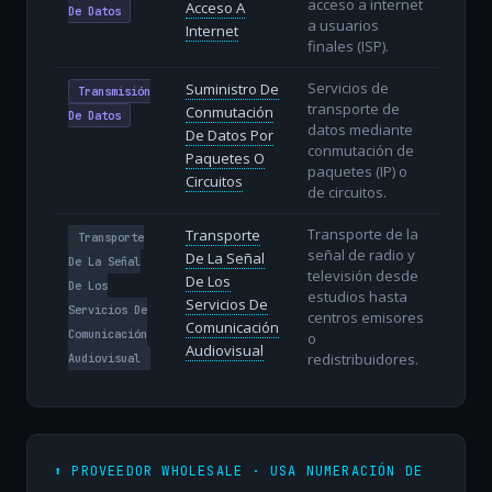
acceso a internet
Acceso A
De Datos
a usuarios
Internet
finales (ISP).
Servicios de
Suministro De
Transmisión
transporte de
Conmutación
De Datos
datos mediante
De Datos Por
conmutación de
Paquetes O
paquetes (IP) o
Circuitos
de circuitos.
Transporte de la
Transporte
Transporte
señal de radio y
De La Señal
De La Señal
televisión desde
De Los
De Los
estudios hasta
Servicios De
Servicios De
centros emisores
Comunicación
Comunicación
o
Audiovisual
redistribuidores.
Audiovisual
⬆️ PROVEEDOR WHOLESALE · USA NUMERACIÓN DE