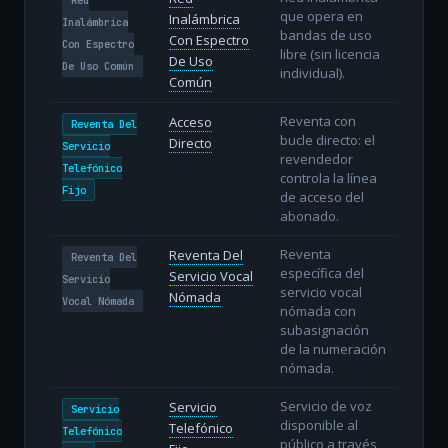
que opera en
Inalámbrica
Inalámbrica
bandas de uso
Con Espectro
Con Espectro
libre (sin licencia
De Uso
De Uso Común
individual).
Común
Reventa con
Acceso
Reventa Del
bucle directo: el
Directo
Servicio
revendedor
Telefónico
controla la línea
Fijo
de acceso del
abonado.
Reventa
Reventa Del
Reventa Del
específica del
Servicio Vocal
Servicio
servicio vocal
Nómada
Vocal Nómada
nómada con
subasignación
de la numeración
nómada.
Servicio de voz
Servicio
Servicio
disponible al
Telefónico
Telefónico
público a través