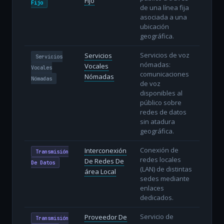
Fijo
Fijo
de una línea fija
asociada a una
ubicación
geográfica.
Servicios de voz
Servicios
Servicios
nómadas:
Vocales
Vocales
comunicaciones
Nómadas
Nómadas
de voz
disponibles al
público sobre
redes de datos
sin atadura
geográfica.
Conexión de
Interconexión
Transmisión
redes locales
De Redes De
De Datos
(LAN) de distintas
área Local
sedes mediante
enlaces
dedicados.
Servicio de
Proveedor De
Transmisión