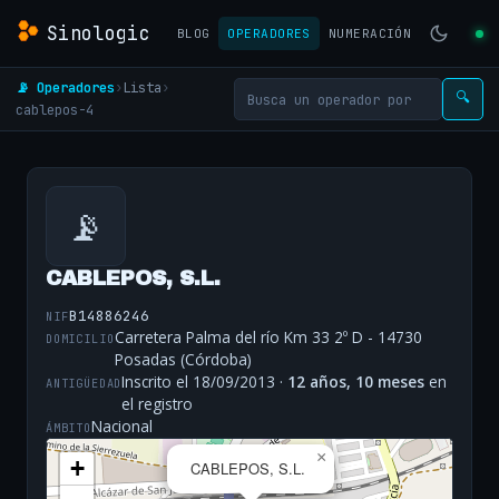
Sinologic
BLOG
OPERADORES
NUMERACIÓN
📡 Operadores
›
Lista
›
🔍
cablepos-4
📡
CABLEPOS, S.L.
B14886246
NIF
Carretera Palma del río Km 33 2º D - 14730
DOMICILIO
Posadas (Córdoba)
Inscrito el 18/09/2013 ·
12 años, 10 meses
en
ANTIGÜEDAD
el registro
Nacional
ÁMBITO
×
+
CABLEPOS, S.L.