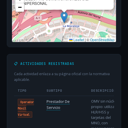
UNIPERSONAL
−
Leaflet
|
©
OpenStreetMap
📋 ACTIVIDADES REGISTRADAS
Cada actividad enlaza a su página oficial con la normativa
aplicable.
TIPO
SUBTIPO
DESCRIPCIÓN
OMV sin núcleo
Prestador De
Operador
propio: utiliza
Servicio
Móvil
HLR/HSS y
Virtual
tarjetas del
MNO, con