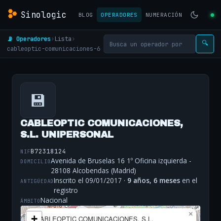
Sinologic
BLOG
OPERADORES
NUMERACIÓN
📡 Operadores
›
Lista
›
🔍
cableoptic-comunicaciones-6
💾
CABLEOPTIC COMUNICACIONES,
S.L. UNIPERSONAL
B72318124
NIF
Avenida de Bruselas 16 1º Oficina izquierda -
DOMICILIO
28108 Alcobendas (Madrid)
Inscrito el 09/01/2017 ·
9 años, 6 meses
en el
ANTIGÜEDAD
registro
Nacional
ÁMBITO
×
+
CABLEOPTIC COMUNICACIONES, S.L.