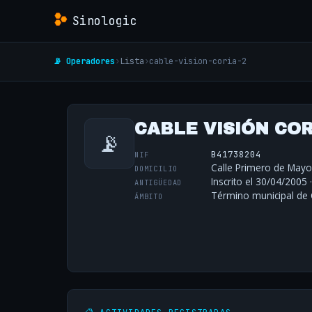
Sinologic
📡 Operadores
›
Lista
›
cable-vision-coria-2
CABLE VISIÓN CORI
📡
B41738204
NIF
Calle Primero de Mayo 
DOMICILIO
Inscrito el 30/04/2005 
ANTIGÜEDAD
Término municipal de C
ÁMBITO