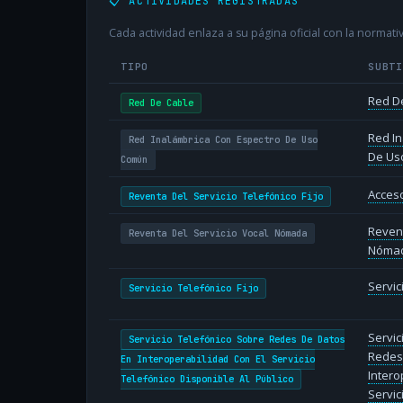
📋 ACTIVIDADES REGISTRADAS
Cada actividad enlaza a su página oficial con la normativ
TIPO
SUBT
Red D
Red De Cable
Red In
Red Inalámbrica Con Espectro De Uso
De Us
Común
Acceso
Reventa Del Servicio Telefónico Fijo
Revent
Reventa Del Servicio Vocal Nómada
Nóma
Servic
Servicio Telefónico Fijo
Servic
Servicio Telefónico Sobre Redes De Datos
Redes
En Interoperabilidad Con El Servicio
Intero
Telefónico Disponible Al Público
Servic