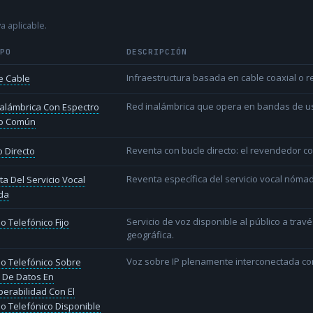
a aplicable.
IPO
DESCRIPCIÓN
Infraestructura basada en cable coaxial o re
e Cable
Red inalámbrica que opera en bandas de uso l
alámbrica Con Espectro
o Común
Reventa con bucle directo: el revendedor co
 Directo
Reventa específica del servicio vocal nóm
a Del Servicio Vocal
da
Servicio de voz disponible al público a trav
io Telefónico Fijo
geográfica.
Voz sobre IP plenamente interconectada con
io Telefónico Sobre
 De Datos En
perabilidad Con El
io Telefónico Disponible