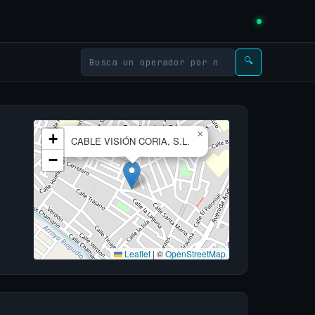
🔍
×
+
CABLE VISIÓN CORIA, S.L.
−
Leaflet
|
©
OpenStreetMap