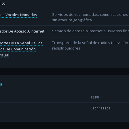
lico
Servicios de voz nómadas: comunicaciones d
cios Vocales Nómadas
sin atadura geográfica.
Servicio de acceso a internet a usuarios fina
dor De Acceso A Internet
Transporte de la señal de radio y televisió
orte De La Señal De Los
redistribuidores.
ios De Comunicación
isual
DE
TIPO
Geográfica