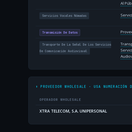
Al Púb
Servi
Servicios Vocales Nómadas
Provee
Transmisión De Datos
Transp
Transporte De La Señal De Los Servicios
Servic
De Comunicación Audiovisual
Audiov
⬆️ PROVEEDOR WHOLESALE · USA NUMERACIÓN 
OPERADOR WHOLESALE
XTRA TELECOM, S.A. UNIPERSONAL