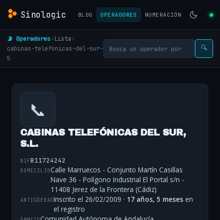
Sinologic
BLOG
OPERADORES
NUMERACIÓN
📡 Operadores
›
Lista
›
cabinas-telefonicas-del-sur-
🔍
5
📞
CABINAS TELEFÓNICAS DEL SUR,
S.L.
B11724242
NIF
Calle Marruecos - Conjunto Martín Casillas
DOMICILIO
Nave 36 - Polígono Industrial El Portal s/n -
11408 Jerez de la Frontera (Cádiz)
Inscrito el 26/02/2009 ·
17 años, 5 meses
en
ANTIGÜEDAD
el registro
Comunidad Autónoma de Andalucía
ÁMBITO