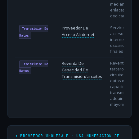
mediante
enlaces
dedicados.
Servicio de
Proveedor De
Transmisión De
acceso a
Acceso A Internet
Datos
internet a
usuarios
finales (ISP).
Reventa a
Reventa De
Transmisión De
terceros de
Capacidad De
Datos
circuitos de
Transmisión/circuitos
datos o
capacidad de
transmisión
adquiridos en
mayorista.
⬆️ PROVEEDOR WHOLESALE · USA NUMERACIÓN DE