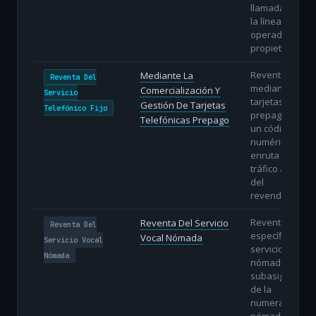
llamada sobre
la línea del
operador
propietario.
Reventa
Mediante La
Reventa Del
mediante
Comercialización Y
Servicio
tarjetas de
Gestión De Tarjetas
Telefónico Fijo
prepago con
Telefónicas Prepago
un código
numérico que
enruta el
tráfico a la red
del
revendedor.
Reventa
Reventa Del Servicio
Reventa Del
específica del
Vocal Nómada
Servicio Vocal
servicio vocal
Nómada
nómada con
subasignación
de la
numeración
nómada.