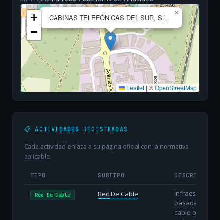
×
+
CABINAS TELEFÓNICAS DEL SUR, S.L.
−
Leaflet
|
©
OpenStreetMap
📋 ACTIVIDADES REGISTRADAS
Cada actividad enlaza a su página oficial con la normativa
aplicable.
TIPO
SUBTIPO
DESCRIPCIÓN
Infraestructura
Red De Cable
Red De Cable
basada en
cable coaxial o