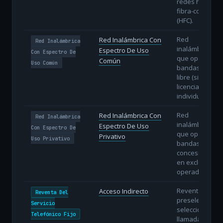
redes híbridas
fibra-coaxial
(HFC).
Red
Red Inalámbrica Con
Red Inalámbrica
inalámbrica
Espectro De Uso
Con Espectro De
que opera en
Común
Uso Común
bandas de uso
libre (sin
licencia
individual).
Red
Red Inalámbrica Con
Red Inalámbrica
inalámbrica
Espectro De Uso
Con Espectro De
que opera en
Privativo
Uso Privativo
bandas
concesionadas
en exclusiva al
operador.
Reventa con
Acceso Indirecto
Reventa Del
preselección o
Servicio
selección
Telefónico Fijo
llamada a