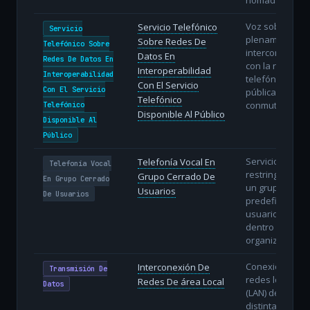
Voz sobre IP
Servicio Telefónico
Servicio
plenamente
Sobre Redes De
Telefónico Sobre
interconectada
Datos En
Redes De Datos En
con la red
Interoperabilidad
Interoperabilidad
telefónica
Con El Servicio
Con El Servicio
pública
Telefónico
conmutada.
Telefónico
Disponible Al Público
Disponible Al
Público
Servicio de voz
Telefonía Vocal En
Telefonía Vocal
restringido a
Grupo Cerrado De
En Grupo Cerrado
un grupo
Usuarios
De Usuarios
predefinido de
usuarios
dentro de una
organización.
Conexión de
Interconexión De
Transmisión De
redes locales
Redes De área Local
Datos
(LAN) de
distintas sedes