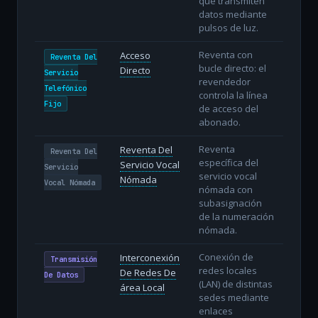
que transmiten
datos mediante
pulsos de luz.
Reventa con
Acceso
Reventa Del
bucle directo: el
Directo
Servicio
revendedor
Telefónico
controla la línea
Fijo
de acceso del
abonado.
Reventa
Reventa Del
Reventa Del
específica del
Servicio Vocal
Servicio
servicio vocal
Nómada
Vocal Nómada
nómada con
subasignación
de la numeración
nómada.
Conexión de
Interconexión
Transmisión
redes locales
De Redes De
De Datos
(LAN) de distintas
área Local
sedes mediante
enlaces