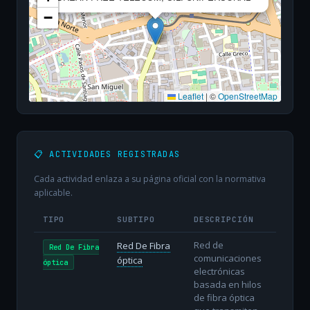
−
Leaflet
|
©
OpenStreetMap
📋 ACTIVIDADES REGISTRADAS
Cada actividad enlaza a su página oficial con la normativa
aplicable.
TIPO
SUBTIPO
DESCRIPCIÓN
Red de
Red De Fibra
Red De Fibra
comunicaciones
óptica
óptica
electrónicas
basada en hilos
de fibra óptica