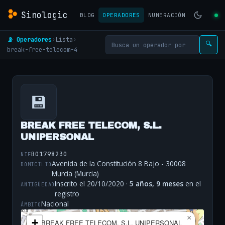
Sinologic
BLOG
OPERADORES
NUMERACIÓN
📡 Operadores
›
Lista
›
🔍
break-free-telecom-4
💾
BREAK FREE TELECOM, S.L.
UNIPERSONAL
B01798230
NIF
Avenida de la Constitución 8 Bajo - 30008
DOMICILIO
Murcia (Murcia)
Inscrito el 20/10/2020 ·
5 años, 9 meses
en el
ANTIGÜEDAD
registro
Nacional
ÁMBITO
×
+
BREAK FREE TELECOM, S.L. UNIPERSONAL