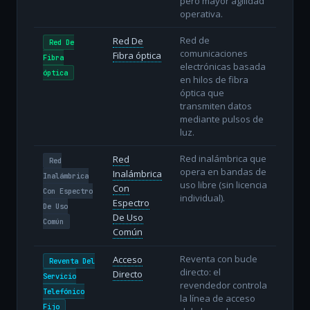
pero mayor agilidad
operativa.
Red de
Red De
Red De
comunicaciones
Fibra óptica
Fibra
electrónicas basada
óptica
en hilos de fibra
óptica que
transmiten datos
mediante pulsos de
luz.
Red inalámbrica que
Red
Red
opera en bandas de
Inalámbrica
Inalámbrica
uso libre (sin licencia
Con
Con Espectro
individual).
Espectro
De Uso
De Uso
Común
Común
Reventa con bucle
Acceso
Reventa Del
directo: el
Directo
Servicio
revendedor controla
Telefónico
la línea de acceso
Fijo