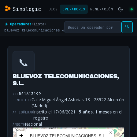
Sinologic
BLOG
OPERADORES
NUMERACIÓN
📡 Operadores
›
Lista
›
🔍
bluevoz-telecomunicaciones-4
📞
BLUEVOZ TELECOMUNICACIONES,
S.L.
B01613199
NIF
Calle Miguel Ángel Asturias 13 - 28922 Alcorcón
DOMICILIO
(Madrid)
Inscrito el 17/06/2021 ·
5 años, 1 meses
en el
ANTIGÜEDAD
registro
Nacional
ÁMBITO
×
+
BLUEVOZ TELECOMUNICACIONES, S.L.