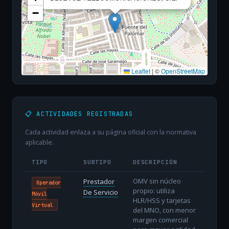
−
Leaflet
|
©
OpenStreetMap
📋 ACTIVIDADES REGISTRADAS
Cada actividad enlaza a su página oficial con la normativa
aplicable.
TIPO
SUBTIPO
DESCRIPCIÓN
OMV sin núcleo
Prestador
Operador
propio: utiliza
De Servicio
Móvil
HLR/HSS y tarjetas
Virtual
del MNO, con menor
margen comercial