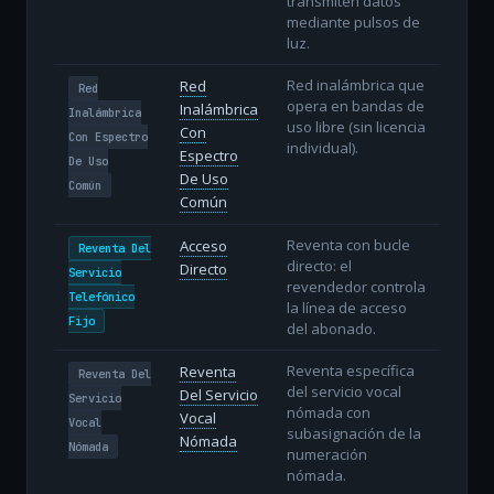
transmiten datos
mediante pulsos de
luz.
Red inalámbrica que
Red
Red
opera en bandas de
Inalámbrica
Inalámbrica
uso libre (sin licencia
Con
Con Espectro
individual).
Espectro
De Uso
De Uso
Común
Común
Reventa con bucle
Acceso
Reventa Del
directo: el
Directo
Servicio
revendedor controla
Telefónico
la línea de acceso
Fijo
del abonado.
Reventa específica
Reventa
Reventa Del
del servicio vocal
Del Servicio
Servicio
nómada con
Vocal
Vocal
subasignación de la
Nómada
Nómada
numeración
nómada.