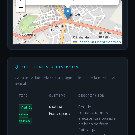
−
Leaflet
|
©
OpenStreetMap
📋 ACTIVIDADES REGISTRADAS
Cada actividad enlaza a su página oficial con la normativa
aplicable.
TIPO
SUBTIPO
DESCRIPCIÓN
Red de
Red De
Red De
comunicaciones
Fibra óptica
Fibra
electrónicas basada
óptica
en hilos de fibra
óptica que