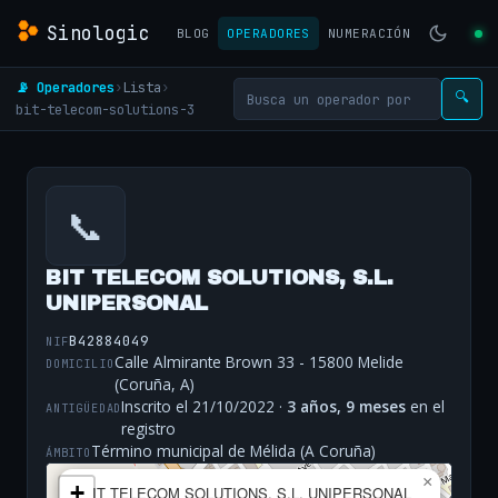
Sinologic
BLOG
OPERADORES
NUMERACIÓN
📡 Operadores
›
Lista
›
🔍
bit-telecom-solutions-3
📞
BIT TELECOM SOLUTIONS, S.L.
UNIPERSONAL
B42884049
NIF
Calle Almirante Brown 33 - 15800 Melide
DOMICILIO
(Coruña, A)
Inscrito el 21/10/2022 ·
3 años, 9 meses
en el
ANTIGÜEDAD
registro
Término municipal de Mélida (A Coruña)
ÁMBITO
×
+
BIT TELECOM SOLUTIONS, S.L. UNIPERSONAL