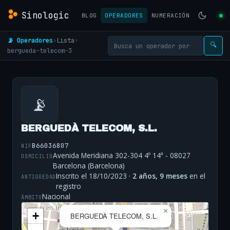
Sinologic
BLOG
OPERADORES
NUMERACIÓN
📡 Operadores
›
Lista
›
🔍
bergueda-telecom-3
📡
BERGUEDÀ TELECOM, S.L.
B66036807
NIF
Avenida Meridiana 302-304 4º 14ª - 08027
DOMICILIO
Barcelona (Barcelona)
Inscrito el 18/10/2023 ·
2 años, 9 meses
en el
ANTIGÜEDAD
registro
Nacional
ÁMBITO
×
+
BERGUEDÀ TELECOM, S.L.