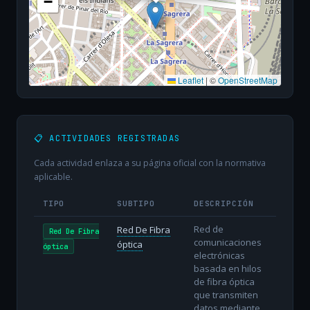
−
Leaflet
|
©
OpenStreetMap
📋 ACTIVIDADES REGISTRADAS
Cada actividad enlaza a su página oficial con la normativa
aplicable.
TIPO
SUBTIPO
DESCRIPCIÓN
Red de
Red De Fibra
Red De Fibra
comunicaciones
óptica
óptica
electrónicas
basada en hilos
de fibra óptica
que transmiten
datos mediante