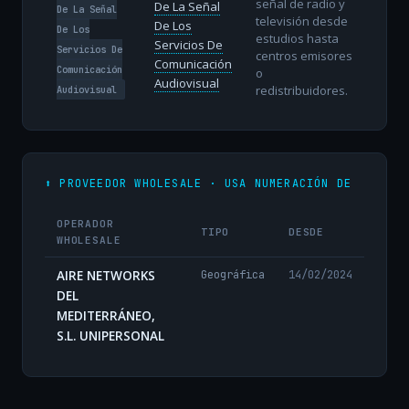
señal de radio y
De La Señal
De La Señal
televisión desde
De Los
De Los
estudios hasta
Servicios De
Servicios De
centros emisores
Comunicación
Comunicación
o
Audiovisual
redistribuidores.
Audiovisual
⬆️ PROVEEDOR WHOLESALE · USA NUMERACIÓN DE
OPERADOR
TIPO
DESDE
WHOLESALE
AIRE NETWORKS
Geográfica
14/02/2024
DEL
MEDITERRÁNEO,
S.L. UNIPERSONAL