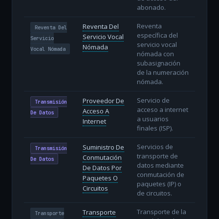
abonado.
Reventa
Reventa Del
Reventa Del
específica del
Servicio Vocal
Servicio
servicio vocal
Nómada
Vocal Nómada
nómada con
subasignación
de la numeración
nómada.
Servicio de
Proveedor De
Transmisión
acceso a internet
Acceso A
De Datos
a usuarios
Internet
finales (ISP).
Servicios de
Suministro De
Transmisión
transporte de
Conmutación
De Datos
datos mediante
De Datos Por
conmutación de
Paquetes O
paquetes (IP) o
Circuitos
de circuitos.
Transporte de la
Transporte
Transporte