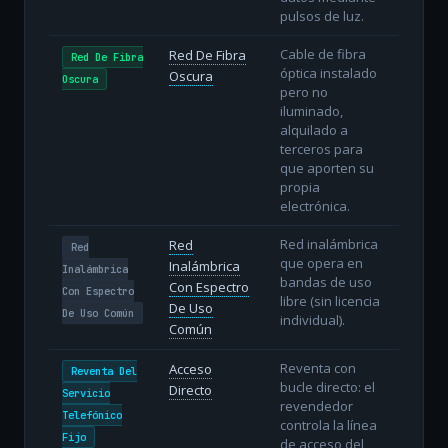
pulsos de luz.
Cable de fibra
Red De Fibra
Red De Fibra
óptica instalado
Oscura
Oscura
pero no
iluminado,
alquilado a
terceros para
que aporten su
propia
electrónica.
Red inalámbrica
Red
Red
que opera en
Inalámbrica
Inalámbrica
bandas de uso
Con Espectro
Con Espectro
libre (sin licencia
De Uso
De Uso Común
individual).
Común
Reventa con
Acceso
Reventa Del
bucle directo: el
Directo
Servicio
revendedor
Telefónico
controla la línea
Fijo
de acceso del