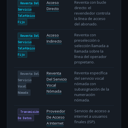
Reventa con bucle
Acceso
Reventa Del
directo: el
Directo
Servicio
revendedor controla
Telefónico
la línea de acceso
Fijo
del abonado.
Reventa con
Acceso
Reventa Del
preselección o
Indirecto
Servicio
selección llamada a
Telefónico
llamada sobre la
Fijo
línea del operador
propietario.
Reventa específica
Reventa
Reventa Del
del servicio vocal
Del Servicio
Servicio
nómada con
Vocal
Vocal
subasignación de la
Nómada
Nómada
numeración
nómada.
Servicio de acceso a
Proveedor
Transmisión
internet a usuarios
De Acceso
De Datos
finales (ISP).
A Internet