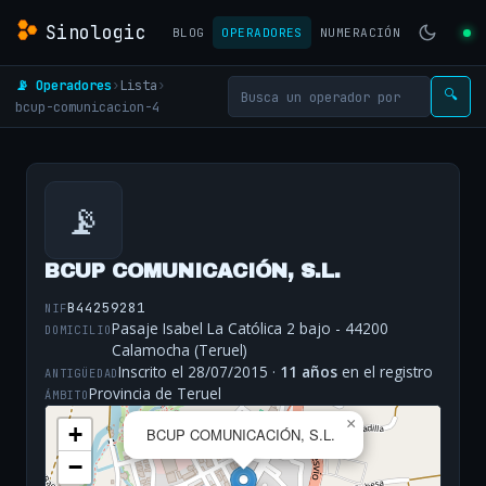
Sinologic
BLOG
OPERADORES
NUMERACIÓN
📡 Operadores
›
Lista
›
🔍
bcup-comunicacion-4
📡
BCUP COMUNICACIÓN, S.L.
B44259281
NIF
Pasaje Isabel La Católica 2 bajo - 44200
DOMICILIO
Calamocha (Teruel)
Inscrito el 28/07/2015 ·
11 años
en el registro
ANTIGÜEDAD
Provincia de Teruel
ÁMBITO
×
+
BCUP COMUNICACIÓN, S.L.
−