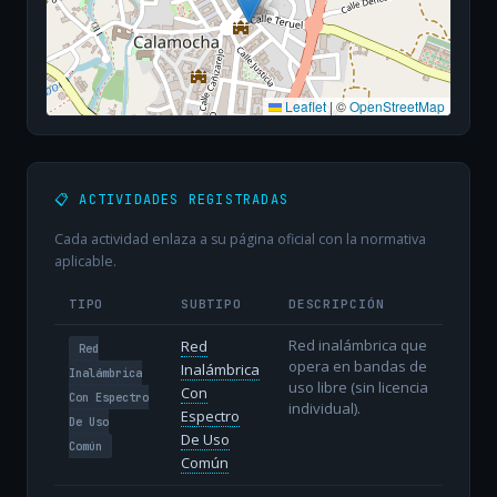
Leaflet
|
©
OpenStreetMap
📋 ACTIVIDADES REGISTRADAS
Cada actividad enlaza a su página oficial con la normativa
aplicable.
TIPO
SUBTIPO
DESCRIPCIÓN
Red inalámbrica que
Red
Red
opera en bandas de
Inalámbrica
Inalámbrica
uso libre (sin licencia
Con
Con Espectro
individual).
Espectro
De Uso
De Uso
Común
Común