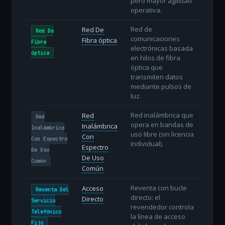
pero mayor agilidad
operativa.
Red de
Red De
Red De
comunicaciones
Fibra óptica
Fibra
electrónicas basada
óptica
en hilos de fibra
óptica que
transmiten datos
mediante pulsos de
luz.
Red inalámbrica que
Red
Red
opera en bandas de
Inalámbrica
Inalámbrica
uso libre (sin licencia
Con
Con Espectro
individual).
Espectro
De Uso
De Uso
Común
Común
Reventa con bucle
Acceso
Reventa Del
directo: el
Directo
Servicio
revendedor controla
Telefónico
la línea de acceso
Fijo