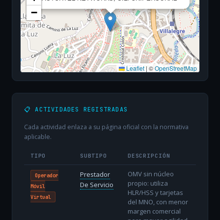
−
Leaflet
|
©
OpenStreetMap
📋 ACTIVIDADES REGISTRADAS
Cada actividad enlaza a su página oficial con la normativa
aplicable.
TIPO
SUBTIPO
DESCRIPCIÓN
OMV sin núcleo
Prestador
Operador
propio: utiliza
De Servicio
Móvil
HLR/HSS y tarjetas
Virtual
del MNO, con menor
margen comercial