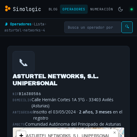
Sinologic
BLOG
OPERADORES
NUMERACIÓN
📡 Operadores
›
Lista
›
🔍
asturtel-networks-4
📞
ASTURTEL NETWORKS, S.L.
UNIPERSONAL
B16380586
NIF
Calle Hernán Cortes 1A 5ºG - 33403 Avilés
DOMICILIO
(Asturias)
Inscrito el 03/05/2024 ·
2 años, 3 meses
en el
ANTIGÜEDAD
registro
Comunidad Autónoma del Principado de Asturias
ÁMBITO
×
+
ASTURTEL NETWORKS, S.L. UNIPERSONAL