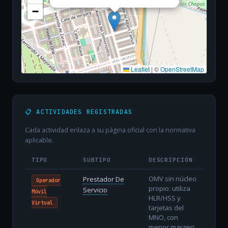
−
Leaflet
|
©
OpenStreetMap
📋 ACTIVIDADES REGISTRADAS
Cada actividad enlaza a su página oficial con la normativa
aplicable.
TIPO
SUBTIPO
DESCRIPCIÓN
OMV sin núcleo
Prestador De
Operador
propio: utiliza
Servicio
Móvil
HLR/HSS y
Virtual
tarjetas del
MNO, con
menor margen