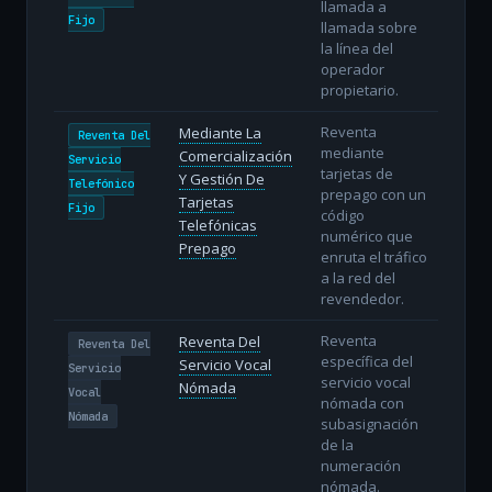
llamada a
Fijo
llamada sobre
la línea del
operador
propietario.
Reventa
Mediante La
Reventa Del
mediante
Comercialización
Servicio
tarjetas de
Y Gestión De
Telefónico
prepago con un
Tarjetas
Fijo
código
Telefónicas
numérico que
Prepago
enruta el tráfico
a la red del
revendedor.
Reventa
Reventa Del
Reventa Del
específica del
Servicio Vocal
Servicio
servicio vocal
Nómada
Vocal
nómada con
Nómada
subasignación
de la
numeración
nómada.