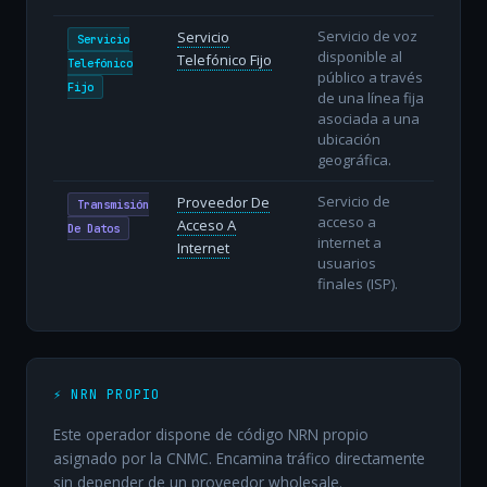
Servicio de voz
Servicio
Servicio
disponible al
Telefónico Fijo
Telefónico
público a través
Fijo
de una línea fija
asociada a una
ubicación
geográfica.
Servicio de
Proveedor De
Transmisión
acceso a
Acceso A
De Datos
internet a
Internet
usuarios
finales (ISP).
⚡ NRN PROPIO
Este operador dispone de código NRN propio
asignado por la CNMC. Encamina tráfico directamente
sin depender de un proveedor wholesale.