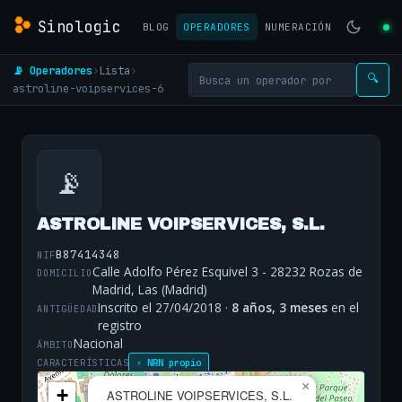
Sinologic
BLOG
OPERADORES
NUMERACIÓN
📡 Operadores
›
Lista
›
🔍
astroline-voipservices-6
📡
ASTROLINE VOIPSERVICES, S.L.
B87414348
NIF
Calle Adolfo Pérez Esquivel 3 - 28232 Rozas de
DOMICILIO
Madrid, Las (Madrid)
Inscrito el 27/04/2018 ·
8 años, 3 meses
en el
ANTIGÜEDAD
registro
Nacional
ÁMBITO
CARACTERÍSTICAS
⚡ NRN propio
×
+
ASTROLINE VOIPSERVICES, S.L.