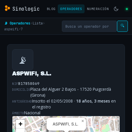
Sinologic
BLOG
OPERADORES
NUMERACIÓN
📡 Operadores
›
Lista
›
🔍
aspwifi-7
📡
ASPWIFI, S.L.
B17858069
NIF
Plaza del Alguer 2 Bajos - 17520 Puigcerdà
DOMICILIO
(Girona)
Inscrito el 02/05/2008 ·
18 años, 3 meses
en
ANTIGÜEDAD
el registro
Nacional
ÁMBITO
×
+
ASPWIFI, S.L.