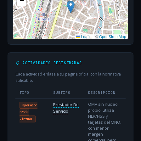
−
Leaflet
|
©
OpenStreetMap
📋 ACTIVIDADES REGISTRADAS
Cada actividad enlaza a su página oficial con la normativa
aplicable.
TIPO
SUBTIPO
DESCRIPCIÓN
OMV sin núcleo
Prestador De
Operador
propio: utiliza
Servicio
Móvil
HLR/HSS y
Virtual
tarjetas del MNO,
con menor
margen
comercial pero