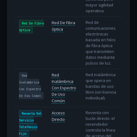
mayor agilidad
operativa.
Red de
Red De Fibra
Red De Fibra
comunicaciones
óptica
óptica
electrónicas
basada en hilos
de fibra óptica
que transmiten
datos mediante
pulsos de luz.
Red inalámbrica
Red
Red
que opera en
Inalámbrica
Inalámbrica
bandas de uso
Con Espectro
Con Espectro
libre (sin licencia
De Uso
De Uso Común
individual).
Común
Reventa con
Acceso
Reventa Del
bucle directo: el
Directo
Servicio
revendedor
Telefónico
controla la línea
Fijo
de acceso del