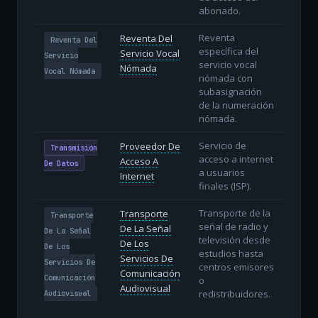
abonado.
Reventa
Reventa Del
Reventa Del
específica del
Servicio Vocal
Servicio
servicio vocal
Nómada
Vocal Nómada
nómada con
subasignación
de la numeración
nómada.
Servicio de
Proveedor De
Transmisión
acceso a internet
Acceso A
De Datos
a usuarios
Internet
finales (ISP).
Transporte de la
Transporte
Transporte
señal de radio y
De La Señal
De La Señal
televisión desde
De Los
De Los
estudios hasta
Servicios De
Servicios De
centros emisores
Comunicación
Comunicación
o
Audiovisual
redistribuidores.
Audiovisual