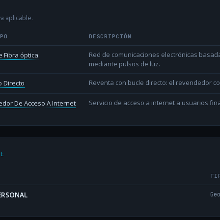
a aplicable.
IPO
DESCRIPCIÓN
Red de comunicaciones electrónicas basada 
 Fibra óptica
mediante pulsos de luz.
Reventa con bucle directo: el revendedor co
 Directo
Servicio de acceso a internet a usuarios fina
dor De Acceso A Internet
DE
TI
PERSONAL
Ge