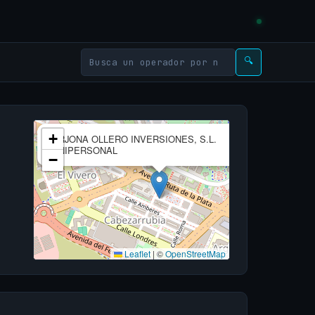
🔍
×
+
ARJONA OLLERO INVERSIONES, S.L.
UNIPERSONAL
−
Leaflet
|
©
OpenStreetMap