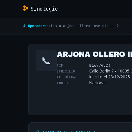
Sinologic
📡 Operadores
›
Lista
›
arjona-ollero-inversiones-2
ARJONA OLLERO I
📞
B16774523
NIF
Calle Berlín 7 - 10005
DOMICILIO
Inscrito el 23/12/2025 
ANTIGÜEDAD
Nacional
ÁMBITO