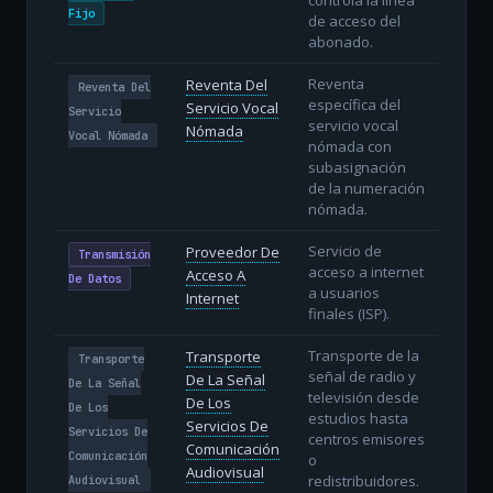
Fijo
de acceso del
abonado.
Reventa
Reventa Del
Reventa Del
específica del
Servicio Vocal
Servicio
servicio vocal
Nómada
Vocal Nómada
nómada con
subasignación
de la numeración
nómada.
Servicio de
Proveedor De
Transmisión
acceso a internet
Acceso A
De Datos
a usuarios
Internet
finales (ISP).
Transporte de la
Transporte
Transporte
señal de radio y
De La Señal
De La Señal
televisión desde
De Los
De Los
estudios hasta
Servicios De
Servicios De
centros emisores
Comunicación
Comunicación
o
Audiovisual
redistribuidores.
Audiovisual