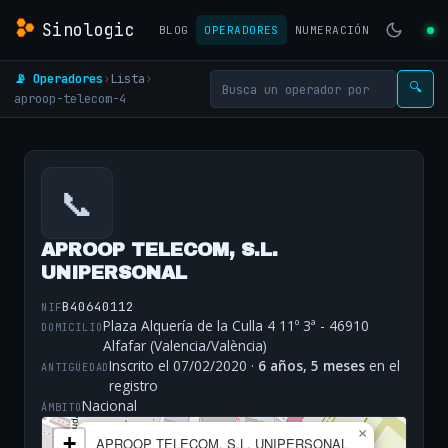
Sinologic
BLOG
OPERADORES
NUMERACIÓN
📡 Operadores
›
Lista
›
🔍
aproop-telecom-4
📞
APROOP TELECOM, S.L.
UNIPERSONAL
B40640112
NIF
Plaza Alquería de la Culla 4 11º 3ª - 46910
DOMICILIO
Alfafar (Valencia/València)
Inscrito el 07/02/2020 ·
6 años, 5 meses
en el
ANTIGÜEDAD
registro
Nacional
ÁMBITO
×
+
APROOP TELECOM, S.L. UNIPERSONAL