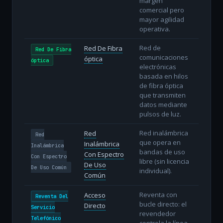
margen
comercial pero
mayor agilidad
operativa.
Red de
Red De Fibra
Red De Fibra
comunicaciones
óptica
óptica
electrónicas
basada en hilos
de fibra óptica
que transmiten
datos mediante
pulsos de luz.
Red inalámbrica
Red
Red
que opera en
Inalámbrica
Inalámbrica
bandas de uso
Con Espectro
Con Espectro
libre (sin licencia
De Uso
De Uso Común
individual).
Común
Reventa con
Acceso
Reventa Del
bucle directo: el
Directo
Servicio
revendedor
Telefónico
controla la línea