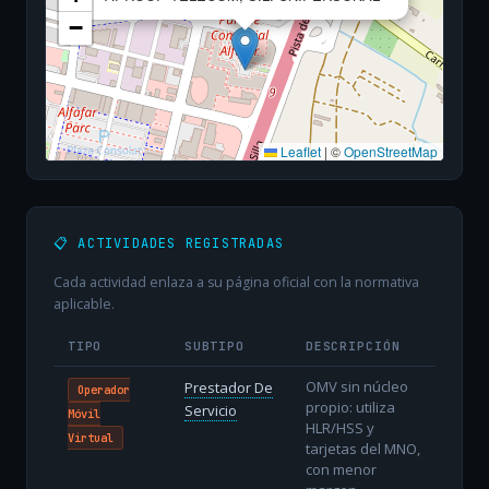
−
Leaflet
|
©
OpenStreetMap
📋 ACTIVIDADES REGISTRADAS
Cada actividad enlaza a su página oficial con la normativa
aplicable.
TIPO
SUBTIPO
DESCRIPCIÓN
OMV sin núcleo
Prestador De
Operador
propio: utiliza
Servicio
Móvil
HLR/HSS y
Virtual
tarjetas del MNO,
con menor