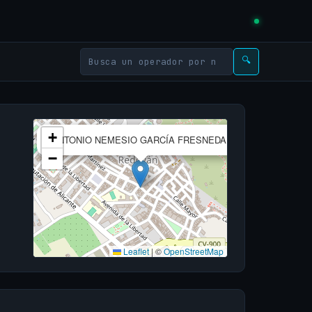
🔍
×
+
ANTONIO NEMESIO GARCÍA FRESNEDA
−
Leaflet
|
©
OpenStreetMap