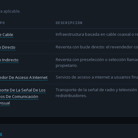
a aplicable.
IPO
DESCRIPCIÓN
Infraestructura basada en cable coaxial o re
e Cable
Reventa con bucle directo: el revendedor co
 Directo
Reventa con preselección o selección llama
 Indirecto
propietario.
Servicio de acceso a internet a usuarios fina
dor De Acceso A Internet
Transporte de la señal de radio y televisió
orte De La Señal De Los
redistribuidores.
ios De Comunicación
isual
DE