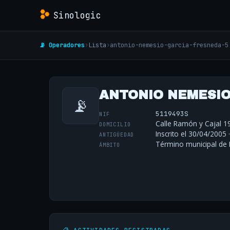
Sinologic
📡 Operadores
›
Lista
›
antonio-nemesio-garcia-fresneda-5
ANTONIO NEMESIO
📡
5119493S
NIF
Calle Ramón y Cajal 19
DOMICILIO
Inscrito el 30/04/2005 
ANTIGÜEDAD
Término municipal de 
ÁMBITO