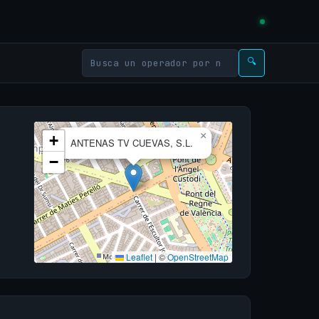
🔍
×
+
ANTENAS TV CUEVAS, S.L.
−
Leaflet
|
©
OpenStreetMap