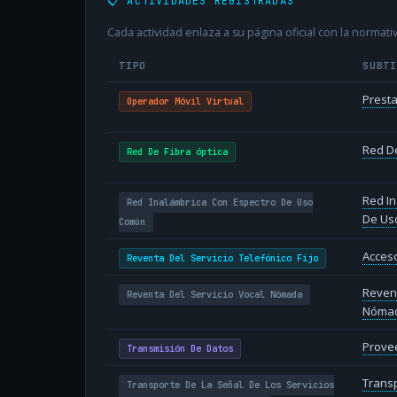
📋 ACTIVIDADES REGISTRADAS
Cada actividad enlaza a su página oficial con la normativ
TIPO
SUBT
Presta
Operador Móvil Virtual
Red De
Red De Fibra óptica
Red In
Red Inalámbrica Con Espectro De Uso
De Us
Común
Acceso
Reventa Del Servicio Telefónico Fijo
Revent
Reventa Del Servicio Vocal Nómada
Nóma
Provee
Transmisión De Datos
Transp
Transporte De La Señal De Los Servicios