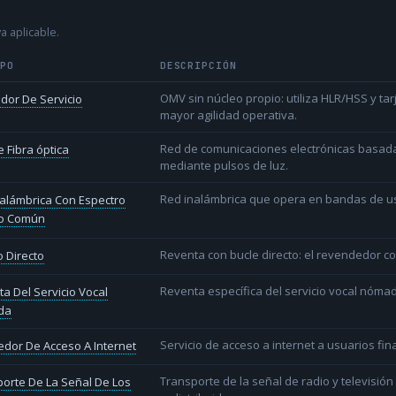
a aplicable.
IPO
DESCRIPCIÓN
OMV sin núcleo propio: utiliza HLR/HSS y t
dor De Servicio
mayor agilidad operativa.
Red de comunicaciones electrónicas basada 
 Fibra óptica
mediante pulsos de luz.
Red inalámbrica que opera en bandas de uso l
alámbrica Con Espectro
o Común
Reventa con bucle directo: el revendedor co
 Directo
Reventa específica del servicio vocal nóm
a Del Servicio Vocal
da
Servicio de acceso a internet a usuarios fina
dor De Acceso A Internet
Transporte de la señal de radio y televisió
orte De La Señal De Los