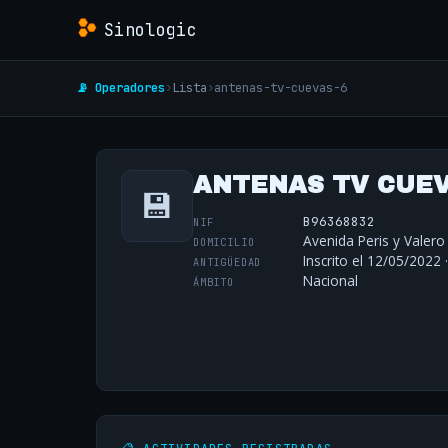
Sinologic
📡 Operadores
›
Lista
›
antenas-tv-cuevas-6
ANTENAS TV CUEVA
💾
B96368832
NIF
Avenida Peris y Valero
DOMICILIO
Inscrito el 12/05/2022 
ANTIGÜEDAD
Nacional
ÁMBITO