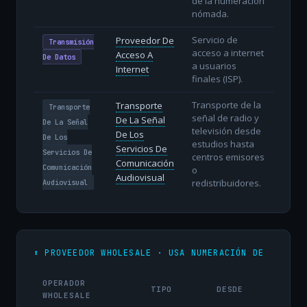
de la numeración
nómada.
Servicio de
Proveedor De
Transmisión
acceso a internet
Acceso A
De Datos
a usuarios
Internet
finales (ISP).
Transporte de la
Transporte
Transporte
señal de radio y
De La Señal
De La Señal
televisión desde
De Los
De Los
estudios hasta
Servicios De
Servicios De
centros emisores
Comunicación
Comunicación
o
Audiovisual
redistribuidores.
Audiovisual
⬆️ PROVEEDOR WHOLESALE · USA NUMERACIÓN DE
OPERADOR
TIPO
DESDE
WHOLESALE