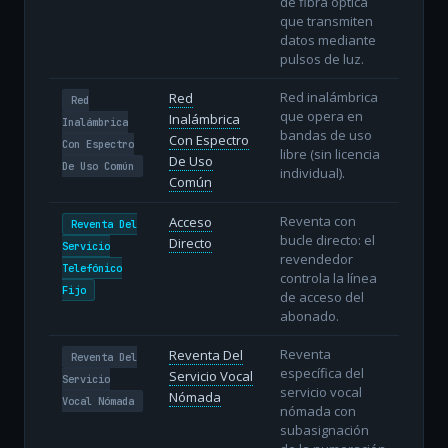
de fibra óptica
que transmiten
datos mediante
pulsos de luz.
Red inalámbrica
Red
Red
que opera en
Inalámbrica
Inalámbrica
bandas de uso
Con Espectro
Con Espectro
libre (sin licencia
De Uso
De Uso Común
individual).
Común
Reventa con
Acceso
Reventa Del
bucle directo: el
Directo
Servicio
revendedor
Telefónico
controla la línea
Fijo
de acceso del
abonado.
Reventa
Reventa Del
Reventa Del
específica del
Servicio Vocal
Servicio
servicio vocal
Nómada
Vocal Nómada
nómada con
subasignación