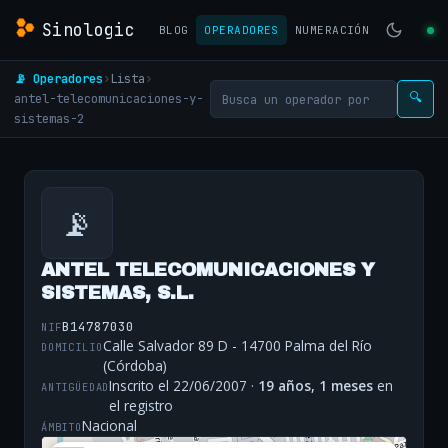
Sinologic
BLOG
OPERADORES
NUMERACIÓN
📡 Operadores
›
Lista
›
antel-telecomunicaciones-y-
🔍
sistemas-2
📡
ANTEL TELECOMUNICACIONES Y
SISTEMAS, S.L.
B14787030
NIF
Calle Salvador 89 D - 14700 Palma del Río
DOMICILIO
(Córdoba)
Inscrito el 22/06/2007 ·
19 años, 1 meses
en
ANTIGÜEDAD
el registro
Nacional
ÁMBITO