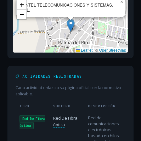
×
+
ANTEL TELECOMUNICACIONES Y SISTEMAS,
S.L.
−
Leaflet
|
©
OpenStreetMap
📋 ACTIVIDADES REGISTRADAS
Cada actividad enlaza a su página oficial con la normativa
aplicable.
TIPO
SUBTIPO
DESCRIPCIÓN
Red de
Red De Fibra
Red De Fibra
comunicaciones
óptica
óptica
electrónicas
basada en hilos