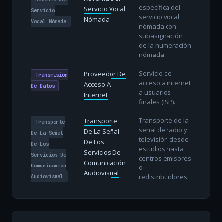
específica del
Servicio Vocal
Servicio
servicio vocal
Nómada
Vocal Nómada
nómada con
subasignación
de la numeración
nómada.
Servicio de
Proveedor De
Transmisión
acceso a internet
Acceso A
De Datos
a usuarios
Internet
finales (ISP).
Transporte de la
Transporte
Transporte
señal de radio y
De La Señal
De La Señal
televisión desde
De Los
De Los
estudios hasta
Servicios De
Servicios De
centros emisores
Comunicación
Comunicación
o
Audiovisual
redistribuidores.
Audiovisual