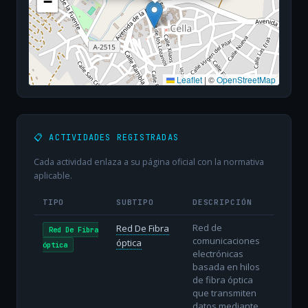
−
Leaflet
|
©
OpenStreetMap
📋 ACTIVIDADES REGISTRADAS
Cada actividad enlaza a su página oficial con la normativa
aplicable.
TIPO
SUBTIPO
DESCRIPCIÓN
Red de
Red De Fibra
Red De Fibra
comunicaciones
óptica
óptica
electrónicas
basada en hilos
de fibra óptica
que transmiten
datos mediante