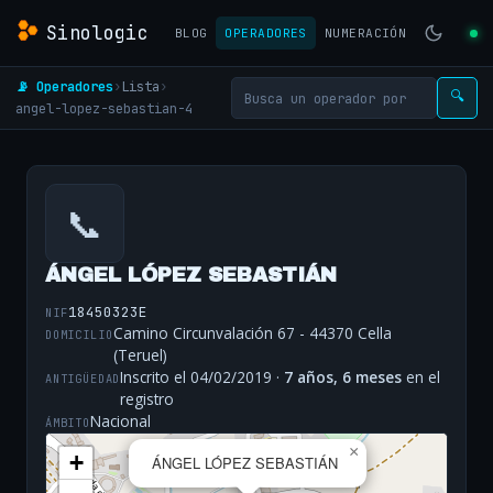
Sinologic
BLOG
OPERADORES
NUMERACIÓN
📡 Operadores
›
Lista
›
🔍
angel-lopez-sebastian-4
📞
ÁNGEL LÓPEZ SEBASTIÁN
18450323E
NIF
Camino Circunvalación 67 - 44370 Cella
DOMICILIO
(Teruel)
Inscrito el 04/02/2019 ·
7 años, 6 meses
en el
ANTIGÜEDAD
registro
Nacional
ÁMBITO
×
+
ÁNGEL LÓPEZ SEBASTIÁN