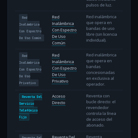
pulsos de luz.
Red inalámbrica
Red
Red
que opera en
Inalámbrica
Inalámbrica
bandas de uso
Con Espectro
Con Espectro
libre (sin licencia
De Uso
De Uso Común
individual).
Común
Red inalámbrica
Red
Red
que opera en
Inalámbrica
Inalámbrica
bandas
Con Espectro
Con Espectro
concesionadas
De Uso
De Uso
en exclusiva al
Privativo
Privativo
operador.
Reventa con
Acceso
Reventa Del
bucle directo: el
Directo
Servicio
revendedor
Telefónico
controla la línea
Fijo
de acceso del
abonado.
Reventa
Reventa Del
Reventa Del