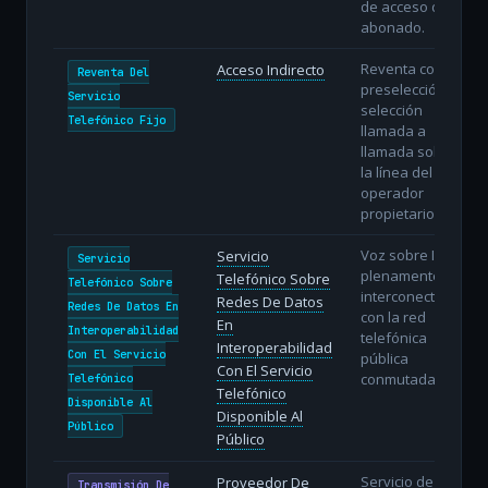
de acceso del
abonado.
Reventa con
Acceso Indirecto
Reventa Del
preselección o
Servicio
selección
Telefónico Fijo
llamada a
llamada sobre
la línea del
operador
propietario.
Voz sobre IP
Servicio
Servicio
plenamente
Telefónico Sobre
Telefónico Sobre
interconectada
Redes De Datos
Redes De Datos En
con la red
En
Interoperabilidad
telefónica
Interoperabilidad
Con El Servicio
pública
Con El Servicio
conmutada.
Telefónico
Telefónico
Disponible Al
Disponible Al
Público
Público
Servicio de
Proveedor De
Transmisión De