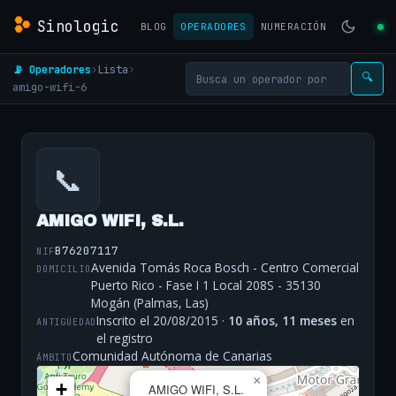
Sinologic
BLOG
OPERADORES
NUMERACIÓN
📡 Operadores
›
Lista
›
🔍
amigo-wifi-6
📞
AMIGO WIFI, S.L.
B76207117
NIF
Avenida Tomás Roca Bosch - Centro Comercial
DOMICILIO
Puerto Rico - Fase I 1 Local 208S - 35130
Mogán (Palmas, Las)
Inscrito el 20/08/2015 ·
10 años, 11 meses
en
ANTIGÜEDAD
el registro
Comunidad Autónoma de Canarias
ÁMBITO
×
+
AMIGO WIFI, S.L.