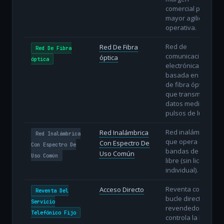
comercial pero
mayor agilidad
operativa.
Red de
Red De Fibra
Red De Fibra
comunicaciones
óptica
óptica
electrónicas
basada en hilos
de fibra óptica
que transmiten
datos mediante
pulsos de luz.
Red inalámbrica
Red Inalámbrica
Red Inalámbrica
que opera en
Con Espectro De
Con Espectro De
bandas de uso
Uso Común
Uso Común
libre (sin licencia
individual).
Reventa con
Acceso Directo
Reventa Del
bucle directo: el
Servicio
revendedor
Telefónico Fijo
controla la línea