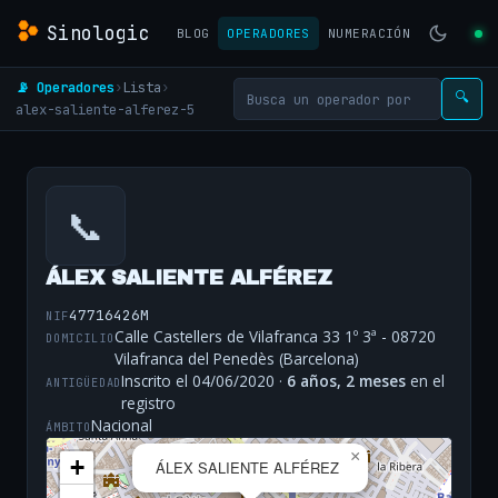
Sinologic
BLOG
OPERADORES
NUMERACIÓN
📡 Operadores
›
Lista
›
🔍
alex-saliente-alferez-5
📞
ÁLEX SALIENTE ALFÉREZ
47716426M
NIF
Calle Castellers de Vilafranca 33 1º 3ª - 08720
DOMICILIO
Vilafranca del Penedès (Barcelona)
Inscrito el 04/06/2020 ·
6 años, 2 meses
en el
ANTIGÜEDAD
registro
Nacional
ÁMBITO
×
+
ÁLEX SALIENTE ALFÉREZ