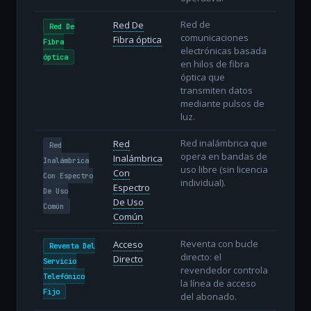
Red de
Red De
Red De
comunicaciones
Fibra óptica
Fibra
electrónicas basada
óptica
en hilos de fibra
óptica que
transmiten datos
mediante pulsos de
luz.
Red inalámbrica que
Red
Red
opera en bandas de
Inalámbrica
Inalámbrica
uso libre (sin licencia
Con
Con Espectro
individual).
Espectro
De Uso
De Uso
Común
Común
Reventa con bucle
Acceso
Reventa Del
directo: el
Directo
Servicio
revendedor controla
Telefónico
la línea de acceso
Fijo
del abonado.