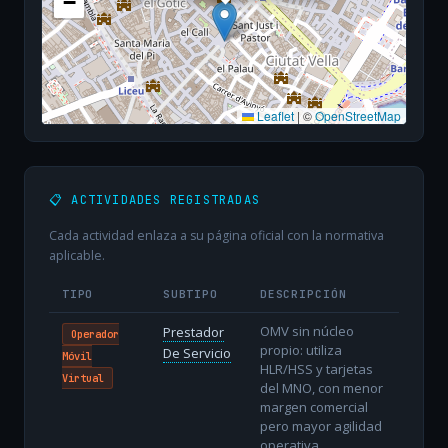
−
Leaflet
|
©
OpenStreetMap
📋 ACTIVIDADES REGISTRADAS
Cada actividad enlaza a su página oficial con la normativa
aplicable.
TIPO
SUBTIPO
DESCRIPCIÓN
OMV sin núcleo
Prestador
Operador
propio: utiliza
De Servicio
Móvil
HLR/HSS y tarjetas
Virtual
del MNO, con menor
margen comercial
pero mayor agilidad
operativa.