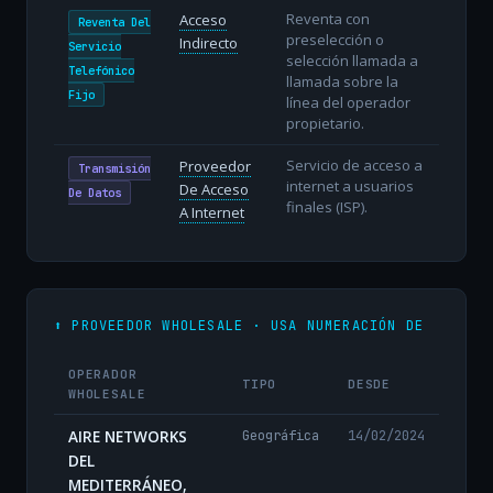
Reventa con
Acceso
Reventa Del
preselección o
Indirecto
Servicio
selección llamada a
Telefónico
llamada sobre la
Fijo
línea del operador
propietario.
Servicio de acceso a
Proveedor
Transmisión
internet a usuarios
De Acceso
De Datos
finales (ISP).
A Internet
⬆️ PROVEEDOR WHOLESALE · USA NUMERACIÓN DE
OPERADOR
TIPO
DESDE
WHOLESALE
AIRE NETWORKS
Geográfica
14/02/2024
DEL
MEDITERRÁNEO,