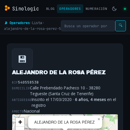
Sinologic
BLOG
OPERADORES
NUMERACIÓN
📡 Operadores
›
Lista
›
🔍
alejandro-de-la-rosa-perez-5
💾
ALEJANDRO DE LA ROSA PÉREZ
54055853B
NIF
Calle Prebendado Pacheco 10 - 38280
DOMICILIO
Tegueste (Santa Cruz de Tenerife)
Inscrito el 17/03/2020 ·
6 años, 4 meses
en el
ANTIGÜEDAD
registro
Nacional
ÁMBITO
×
+
ALEJANDRO DE LA ROSA PÉREZ