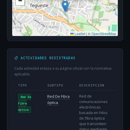
−
Leaflet
|
©
OpenStreetMap
📋 ACTIVIDADES REGISTRADAS
Cada actividad enlaza a su página oficial con la normativa
aplicable.
TIPO
SUBTIPO
DESCRIPCIÓN
Red de
Red De Fibra
Red De
comunicaciones
óptica
Fibra
electrónicas
óptica
basada en hilos
de fibra óptica
que transmiten
datos mediante