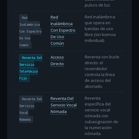
pulsos de luz.
Red inalámbrica
Red
Red
que opera en
Inalámbrica
Inalámbrica
bandas de uso
Con Espectro
Con Espectro
libre (sin licencia
De Uso
De Uso
individual).
Común
Común
Reventa con bucle
Acceso
Reventa Del
directo: el
Directo
Servicio
revendedor
Telefónico
controla la línea
Fijo
de acceso del
abonado.
Reventa
Reventa Del
Reventa Del
específica del
Servicio Vocal
Servicio
servicio vocal
Nómada
Vocal
nómada con
Nómada
subasignación de
la numeración
nómada.