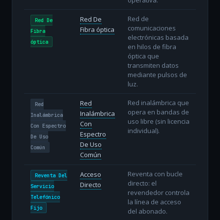
Red de
Red De
Red De
comunicaciones
Fibra óptica
Fibra
electrónicas basada
óptica
en hilos de fibra
óptica que
transmiten datos
mediante pulsos de
luz.
Red inalámbrica que
Red
Red
opera en bandas de
Inalámbrica
Inalámbrica
uso libre (sin licencia
Con
Con Espectro
individual).
Espectro
De Uso
De Uso
Común
Común
Reventa con bucle
Acceso
Reventa Del
directo: el
Directo
Servicio
revendedor controla
Telefónico
la línea de acceso
Fijo
del abonado.