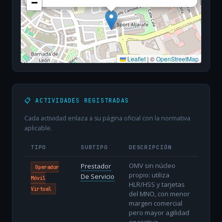
−
Leaflet
|
©
OpenStreetMap
📋 ACTIVIDADES REGISTRADAS
Cada actividad enlaza a su página oficial con la normativa
aplicable.
TIPO
SUBTIPO
DESCRIPCIÓN
OMV sin núcleo
Prestador
Operador
propio: utiliza
De Servicio
Móvil
HLR/HSS y tarjetas
Virtual
del MNO, con menor
margen comercial
pero mayor agilidad
operativa.