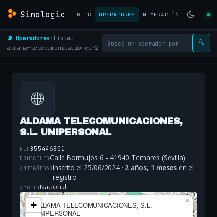
Sinologic
BLOG
OPERADORES
NUMERACIÓN
📡 Operadores
›
Lista
›
🔍
aldama-telecomunicaciones-2
🌐
ALDAMA TELECOMUNICACIONES,
S.L. UNIPERSONAL
B55446801
NIF
Calle Bormujos 6 - 41940 Tomares (Sevilla)
DOMICILIO
Inscrito el 25/06/2024 ·
2 años, 1 meses
en el
ANTIGÜEDAD
registro
Nacional
ÁMBITO
×
+
ALDAMA TELECOMUNICACIONES, S.L.
UNIPERSONAL