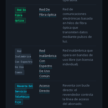
Red de
Red De
Red De
comunicaciones
Fibra óptica
Fibra
electrónicas basada
óptica
en hilos de fibra
óptica que
transmiten datos
mediante pulsos de
luz.
Red inalámbrica que
Red
Red
opera en bandas de
Inalámbrica
Inalámbrica
uso libre (sin licencia
Con
Con Espectro
individual).
Espectro
De Uso
De Uso
Común
Común
Reventa con bucle
Acceso
Reventa Del
directo: el
Directo
Servicio
revendedor controla
Telefónico
la línea de acceso
Fijo
del abonado.