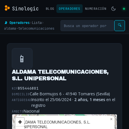
Sinologic
BLOG
OPERADORES
NUMERACIÓN
📡 Operadores
›
Lista
›
🔍
aldama-telecomunicaciones
📱
ALDAMA TELECOMUNICACIONES,
S.L. UNIPERSONAL
B55446801
NIF
Calle Bormujos 6 - 41940 Tomares (Sevilla)
DOMICILIO
Inscrito el 25/06/2024 ·
2 años, 1 meses
en el
ANTIGÜEDAD
registro
Nacional
ÁMBITO
×
+
ALDAMA TELECOMUNICACIONES, S.L.
UNIPERSONAL