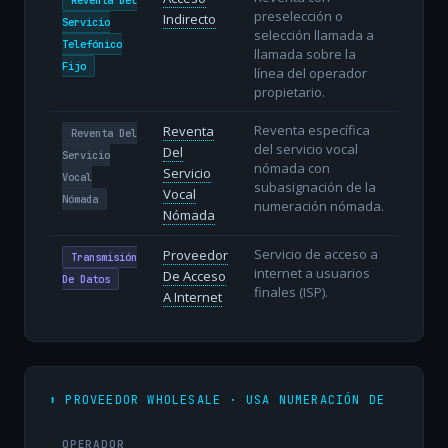
preselección o
Indirecto
Servicio
selección llamada a
Telefónico
llamada sobre la
Fijo
línea del operador
propietario.
Reventa específica
Reventa
Reventa Del
del servicio vocal
Del
Servicio
nómada con
Servicio
Vocal
subasignación de la
Vocal
Nómada
numeración nómada.
Nómada
Servicio de acceso a
Proveedor
Transmisión
internet a usuarios
De Acceso
De Datos
finales (ISP).
A Internet
⬆️ PROVEEDOR WHOLESALE · USA NUMERACIÓN DE
OPERADOR