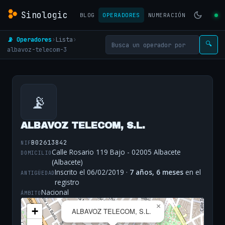
Sinologic
BLOG
OPERADORES
NUMERACIÓN
📡 Operadores
›
Lista
›
🔍
albavoz-telecom-3
📡
ALBAVOZ TELECOM, S.L.
B02613842
NIF
Calle Rosario 119 Bajo - 02005 Albacete
DOMICILIO
(Albacete)
Inscrito el 06/02/2019 ·
7 años, 6 meses
en el
ANTIGÜEDAD
registro
Nacional
ÁMBITO
×
+
ALBAVOZ TELECOM, S.L.