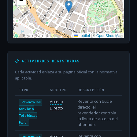
−
Leaflet
|
©
OpenStreetMap
📋 ACTIVIDADES REGISTRADAS
Cada actividad enlaza a su página oficial con la normativa
aplicable.
TIPO
SUBTIPO
DESCRIPCIÓN
Reventa con bucle
Acceso
Reventa Del
directo: el
Directo
Servicio
revendedor controla
Telefónico
la línea de acceso del
Fijo
abonado.
Reventa con
Acceso
Reventa Del