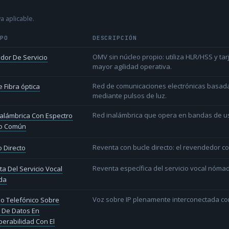
a aplicable.
IPO
DESCRIPCIÓN
OMV sin núcleo propio: utiliza HLR/HSS y t
dor De Servicio
mayor agilidad operativa.
Red de comunicaciones electrónicas basada 
 Fibra óptica
mediante pulsos de luz.
Red inalámbrica que opera en bandas de uso l
alámbrica Con Espectro
o Común
Reventa con bucle directo: el revendedor co
 Directo
Reventa específica del servicio vocal nóm
a Del Servicio Vocal
da
Voz sobre IP plenamente interconectada con
io Telefónico Sobre
 De Datos En
perabilidad Con El