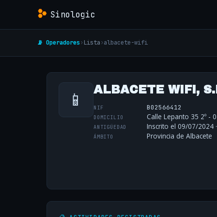
Sinologic
📡 Operadores
›
Lista
›
albacete-wifi
ALBACETE WIFI, S.
📱
B02566412
NIF
Calle Lepanto 35 2º - 
DOMICILIO
Inscrito el 09/07/2024 
ANTIGÜEDAD
Provincia de Albacete
ÁMBITO