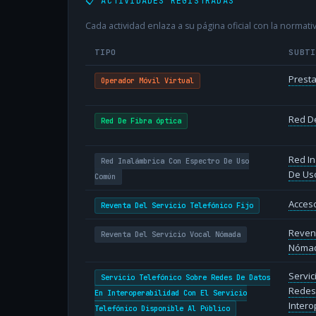
📋 ACTIVIDADES REGISTRADAS
Cada actividad enlaza a su página oficial con la normativ
TIPO
SUBT
Presta
Operador Móvil Virtual
Red De
Red De Fibra óptica
Red In
Red Inalámbrica Con Espectro De Uso
De Us
Común
Acceso
Reventa Del Servicio Telefónico Fijo
Revent
Reventa Del Servicio Vocal Nómada
Nóma
Servic
Servicio Telefónico Sobre Redes De Datos
Redes
En Interoperabilidad Con El Servicio
Intero
Telefónico Disponible Al Público