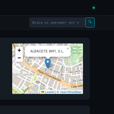
🔍
×
+
ALBACETE WIFI, S.L.
−
Leaflet
|
©
OpenStreetMap