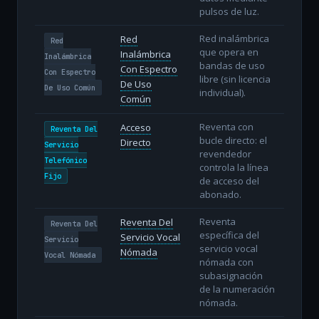
pulsos de luz.
Red inalámbrica
Red
Red
que opera en
Inalámbrica
Inalámbrica
bandas de uso
Con Espectro
Con Espectro
libre (sin licencia
De Uso
De Uso Común
individual).
Común
Reventa con
Acceso
Reventa Del
bucle directo: el
Directo
Servicio
revendedor
Telefónico
controla la línea
Fijo
de acceso del
abonado.
Reventa
Reventa Del
Reventa Del
específica del
Servicio Vocal
Servicio
servicio vocal
Nómada
Vocal Nómada
nómada con
subasignación
de la numeración
nómada.