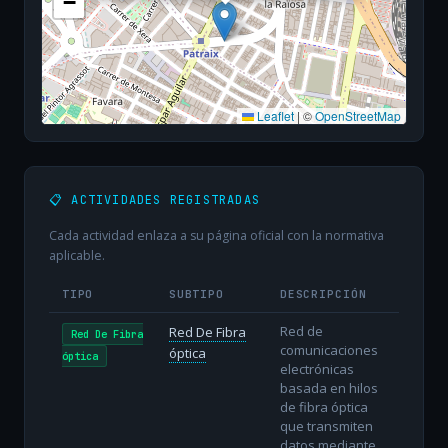
−
Leaflet
|
©
OpenStreetMap
📋 ACTIVIDADES REGISTRADAS
Cada actividad enlaza a su página oficial con la normativa
aplicable.
TIPO
SUBTIPO
DESCRIPCIÓN
Red de
Red De Fibra
Red De Fibra
comunicaciones
óptica
óptica
electrónicas
basada en hilos
de fibra óptica
que transmiten
datos mediante