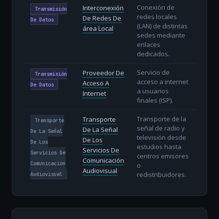
Conexión de
Interconexión
Transmisión
redes locales
De Redes De
De Datos
(LAN) de distintas
área Local
sedes mediante
enlaces
dedicados.
Servicio de
Proveedor De
Transmisión
acceso a internet
Acceso A
De Datos
a usuarios
Internet
finales (ISP).
Transporte de la
Transporte
Transporte
señal de radio y
De La Señal
De La Señal
televisión desde
De Los
De Los
estudios hasta
Servicios De
Servicios De
centros emisores
Comunicación
Comunicación
o
Audiovisual
redistribuidores.
Audiovisual