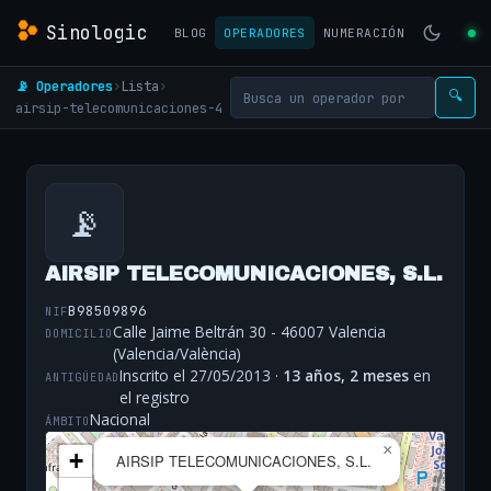
Sinologic
BLOG
OPERADORES
NUMERACIÓN
📡 Operadores
›
Lista
›
🔍
airsip-telecomunicaciones-4
📡
AIRSIP TELECOMUNICACIONES, S.L.
B98509896
NIF
Calle Jaime Beltrán 30 - 46007 Valencia
DOMICILIO
(Valencia/València)
Inscrito el 27/05/2013 ·
13 años, 2 meses
en
ANTIGÜEDAD
el registro
Nacional
ÁMBITO
×
+
AIRSIP TELECOMUNICACIONES, S.L.