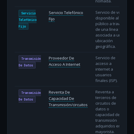
nómada.
Servicio de voz
Servicio Telefónico
Servicio
disponible al
Fijo
Telefónico
público a través
Fijo
de una línea fija
asociada a una
ubicación
geográfica.
Servicio de
Proveedor De
Transmisión
acceso a
Acceso A Internet
De Datos
internet a
usuarios
finales (ISP).
Reventa a
Reventa De
Transmisión
terceros de
Capacidad De
De Datos
circuitos de
Transmisión/circuitos
datos o
capacidad de
transmisión
adquiridos en
mayorista.