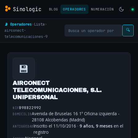
Sinologic
BLOG
OPERADORES
NUMERACIÓN
📡 Operadores
›
Lista
›
airconect-
🔍
telecomunicaciones-9
💾
AIRCONECT
TELECOMUNICACIONES, S.L.
UNIPERSONAL
B98822992
NIF
Avenida de Bruselas 16 1º Oficina izquierda -
DOMICILIO
28108 Alcobendas (Madrid)
Inscrito el 11/10/2016 ·
9 años, 9 meses
en el
ANTIGÜEDAD
registro