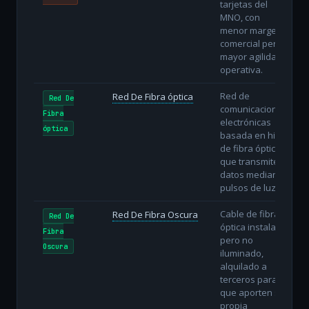
tarjetas del
MNO, con
menor margen
comercial pero
mayor agilidad
operativa.
Red de
Red De Fibra óptica
Red De
comunicaciones
Fibra
electrónicas
óptica
basada en hilos
de fibra óptica
que transmiten
datos mediante
pulsos de luz.
Cable de fibra
Red De Fibra Oscura
Red De
óptica instalado
Fibra
pero no
Oscura
iluminado,
alquilado a
terceros para
que aporten su
propia