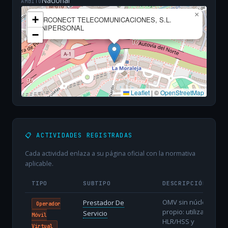
Nacional
ÁMBITO
×
+
AIRCONECT TELECOMUNICACIONES, S.L.
UNIPERSONAL
−
Leaflet
|
©
OpenStreetMap
📋 ACTIVIDADES REGISTRADAS
Cada actividad enlaza a su página oficial con la normativa
aplicable.
TIPO
SUBTIPO
DESCRIPCIÓN
OMV sin núcleo
Prestador De
Operador
propio: utiliza
Servicio
Móvil
HLR/HSS y
Virtual