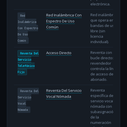
electrónica.
Red inalámbrica
Red Inalámbrica Con
Red
que opera en
Espectro De Uso
Inalámbrica
bandas de uso
Común
Con Espectro
libre (sin
De Uso
licencia
Común
individual).
Reventa con
Acceso Directo
Reventa Del
bucle directo: el
Servicio
revendedor
Telefónico
controla la línea
Fijo
de acceso del
abonado.
Reventa
Reventa Del Servicio
Reventa Del
específica del
Vocal Nómada
Servicio
servicio vocal
Vocal
nómada con
Nómada
subasignación
de la
numeración