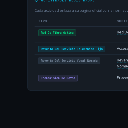
📋 ACTIVIDADES REGISTRADAS
Cada actividad enlaza a su página oficial con la normativ
TIPO
SUBT
Red De
Red De Fibra óptica
Acceso
Reventa Del Servicio Telefónico Fijo
Revent
Reventa Del Servicio Vocal Nómada
Nóma
Provee
Transmisión De Datos