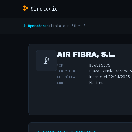
Sinologic
📡 Operadores
›
Lista
›
air-fibra-3
AIR FIBRA, S.L.
📡
B56585375
NIF
Plaza Camila Beceña 5
DOMICILIO
Inscrito el 22/04/2025 
ANTIGÜEDAD
Nacional
ÁMBITO