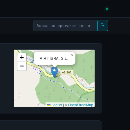
🔍
×
+
AIR FIBRA, S.L.
−
Leaflet
|
©
OpenStreetMap