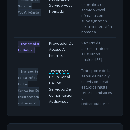
específica del
Servicio Vocal
Servicio
servicio vocal
Nómada
Vocal Nómada
nómada con
subasignación
de la numeración
nómada.
Servicio de
Proveedor De
Transmisión
acceso a internet
Acceso A
De Datos
a usuarios
Internet
finales (ISP).
Transporte de la
Transporte
Transporte
señal de radio y
De La Señal
De La Señal
televisión desde
De Los
De Los
estudios hasta
Servicios De
Servicios De
centros emisores
Comunicación
Comunicación
o
Audiovisual
redistribuidores.
Audiovisual