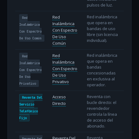
pulsos de luz.
Red inalámbrica
Red
Red
que opera en
Inalámbrica
Inalámbrica
bandas de uso
Con Espectro
Con Espectro
libre (sin licencia
De Uso
De Uso Común
individual).
Común
Red inalámbrica
Red
Red
que opera en
Inalámbrica
Inalámbrica
bandas
Con Espectro
Con Espectro
concesionadas
De Uso
De Uso
en exclusiva al
Privativo
Privativo
operador.
Reventa con
Acceso
Reventa Del
bucle directo: el
Directo
Servicio
revendedor
Telefónico
controla la línea
Fijo
de acceso del
abonado.
Reventa
Reventa Del
Reventa Del