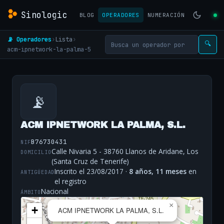
Sinologic
BLOG
OPERADORES
NUMERACIÓN
📡 Operadores
›
Lista
›
🔍
acm-ipnetwork-la-palma-5
📡
ACM IPNETWORK LA PALMA, S.L.
B76730431
NIF
Calle Nivaria 5 - 38760 Llanos de Aridane, Los
DOMICILIO
(Santa Cruz de Tenerife)
Inscrito el 23/08/2017 ·
8 años, 11 meses
en
ANTIGÜEDAD
el registro
Nacional
ÁMBITO
×
+
ACM IPNETWORK LA PALMA, S.L.