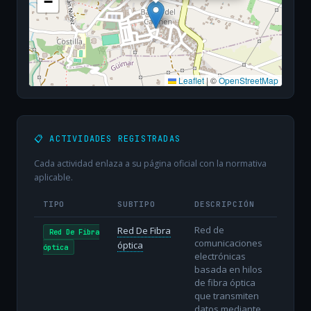
−
Leaflet
|
©
OpenStreetMap
📋 ACTIVIDADES REGISTRADAS
Cada actividad enlaza a su página oficial con la normativa
aplicable.
TIPO
SUBTIPO
DESCRIPCIÓN
Red de
Red De Fibra
Red De Fibra
comunicaciones
óptica
óptica
electrónicas
basada en hilos
de fibra óptica
que transmiten
datos mediante