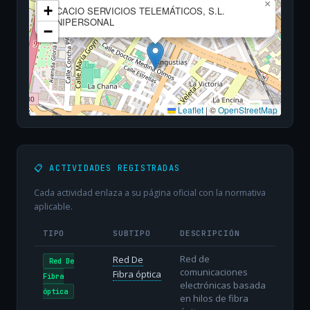
×
+
ACACIO SERVICIOS TELEMÁTICOS, S.L.
UNIPERSONAL
−
Leaflet
|
©
OpenStreetMap
📋 ACTIVIDADES REGISTRADAS
Cada actividad enlaza a su página oficial con la normativa
aplicable.
TIPO
SUBTIPO
DESCRIPCIÓN
Red de
Red De
Red De
comunicaciones
Fibra óptica
Fibra
electrónicas basada
óptica
en hilos de fibra