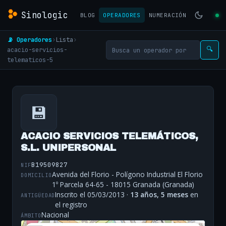
Sinologic
BLOG
OPERADORES
NUMERACIÓN
📡 Operadores
›
Lista
›
acacio-servicios-
🔍
telematicos-5
💾
ACACIO SERVICIOS TELEMÁTICOS,
S.L. UNIPERSONAL
B19509827
NIF
Avenida del Florio - Polígono Industrial El Florio
DOMICILIO
1º Parcela 64-65 - 18015 Granada (Granada)
Inscrito el 05/03/2013 ·
13 años, 5 meses
en
ANTIGÜEDAD
el registro
Nacional
ÁMBITO