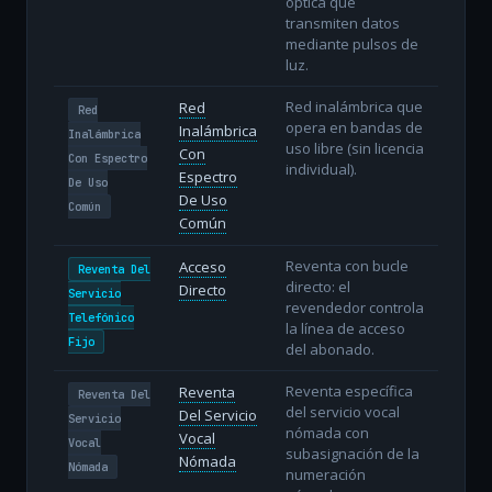
óptica que
transmiten datos
mediante pulsos de
luz.
Red inalámbrica que
Red
Red
opera en bandas de
Inalámbrica
Inalámbrica
uso libre (sin licencia
Con
Con Espectro
individual).
Espectro
De Uso
De Uso
Común
Común
Reventa con bucle
Acceso
Reventa Del
directo: el
Directo
Servicio
revendedor controla
Telefónico
la línea de acceso
Fijo
del abonado.
Reventa específica
Reventa
Reventa Del
del servicio vocal
Del Servicio
Servicio
nómada con
Vocal
Vocal
subasignación de la
Nómada
Nómada
numeración